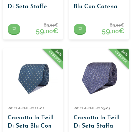
Di Seta Staffe
Blu Con Catena
Rossa
89,
€
89,
€
00
00
59,
€
59,
€
00
00
34%
34%
OFFERTA
OFFERTA
Rif: CBT-DNH-2122-02
Rif: CBT-DNH-2103-03
Cravatta In Twill
Cravatta In Twill
Di Seta Blu Con
Di Seta Staffa