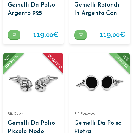
Gemelli Da Polso
Gemelli Rotondi
Argento 925
In Argento Con
Madreperla
119,
€
119,
€
00
00
15%
ESAURITO
15%
OFFERTA
OFFERTA
Rif: C003
Rif: P040-00
Gemelli Da Polso
Gemelli Da Polso
Piccolo Nodo
Pietra