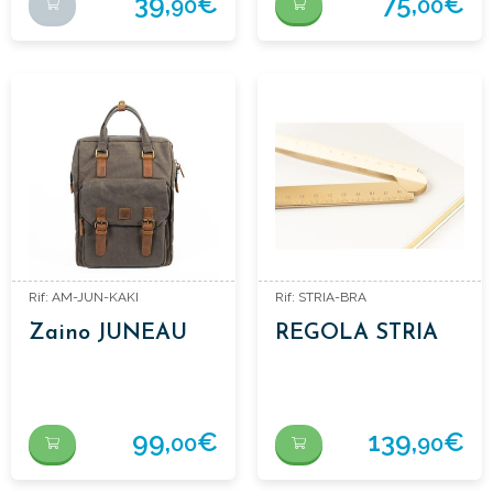
39,
€
75,
€
90
00
Rif: AM-JUN-KAKI
Rif: STRIA-BRA
Zaino JUNEAU
REGOLA STRIA
99,
€
139,
€
00
90