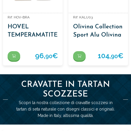
Rif: HOV-BRA
Rif: KALU03
HOVEL
Olivina Collection
TEMPERAMATITE
Sport Alu Olivina
Collection Penna
+ Clip
96,
€
104,
€
90
90
CRAVATTE IN TARTAN
SCOZZESE
Scopri la nostra collezione di cravatte scozzesi in
tartan di seta naturale con disegni classici e originali.
Made in Italy, altissima qualità.