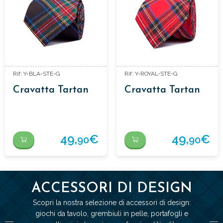
Rif: Y-BLA-STE-G
Rif: Y-ROYAL-STE-G
Cravatta Tartan
Cravatta Tartan
49,
€
49,
€
90
90
ACCESSORI DI DESIGN
Scopri la nostra selezione di accessori di design:
giochi da tavolo, grembiuli in pelle, portafogli e