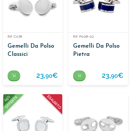
Rif: C078
Rif: P008-02
Gemelli Da Polso
Gemelli Da Polso
Classici
Pietra
23,
€
23,
€
90
90
15%
ESAURITO
OFFERTA