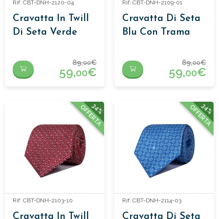
Rif: CBT-DNH-2120-04
Rif: CBT-DNH-2109-01
Cravatta In Twill
Cravatta Di Seta
Di Seta Verde
Blu Con Trama
Con Pois Bianchi
89,
€
89,
€
00
00
59,
€
59,
€
00
00
34%
34%
OFFERTA
OFFERTA
Rif: CBT-DNH-2103-10
Rif: CBT-DNH-2114-03
Cravatta In Twill
Cravatta Di Seta