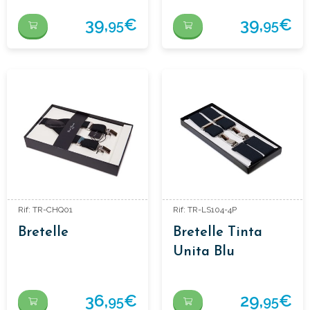
39,
€
39,
€
95
95
Rif: TR-CHQ01
Rif: TR-LS104-4P
Bretelle
Bretelle Tinta
Unita Blu
36,
€
29,
€
95
95