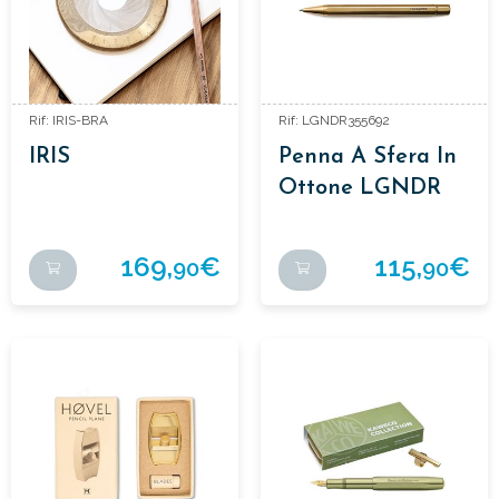
Rif: IRIS-BRA
Rif: LGNDR355692
IRIS
Penna A Sfera In
Ottone LGNDR
TWYST
169,
€
115,
€
90
90