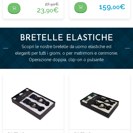
27,
€
90
159,
€
00
23,
€
90
BRETELLE ELASTICHE
Scopri le nostre bretelle da uomo elastiche ed
eleganti per tutti i giorni, o per matrimoni e cerimonie.
Operazione doppia, clip-on o pulsante.