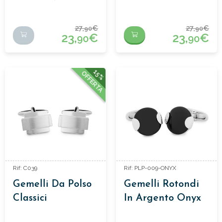
27,
€
27,
€
90
90
23,
€
23,
€
90
90
15%
OFFERTA
Rif: C039
Rif: PLP-009-ONYX
Gemelli Da Polso
Gemelli Rotondi
Classici
In Argento Onyx