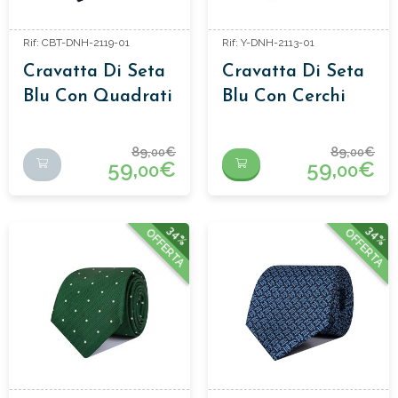
Rif: CBT-DNH-2119-01
Rif: Y-DNH-2113-01
Cravatta Di Seta
Cravatta Di Seta
Blu Con Quadrati
Blu Con Cerchi
Rosa
89,
€
89,
€
00
00
59,
€
59,
€
00
00
34%
34%
OFFERTA
OFFERTA