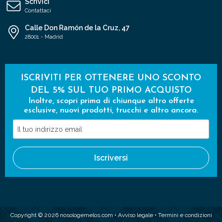
Scrivici
Contattaci
Calle Don Ramón de la Cruz, 47
28001 - Madrid
ISCRIVITI PER OTTENERE UNO SCONTO
DEL 5% SUL TUO PRIMO ACQUISTO
Inoltre, scopri prima di chiunque altro offerte
esclusive, nuovi prodotti, trucchi e altro ancora.
Il
tuo
indirizzo
Iscriversi
email
Copyright © 2026 nosologemelos.com •
Avviso legale
•
Termini e condizioni