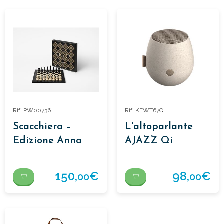
Rif: PW00736
Rif: KFWT67QI
Scacchiera –
L'altoparlante
Edizione Anna
AJAZZ Qi
Cramling
150,
€
98,
€
00
00