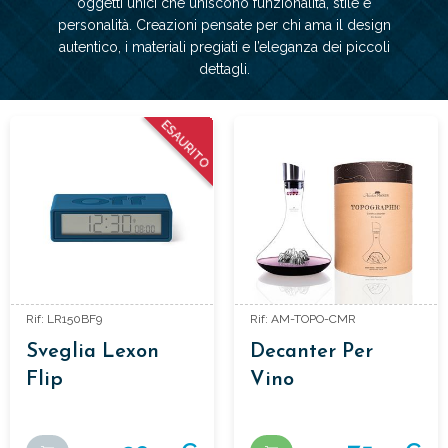
oggetti unici che uniscono funzionalità, stile e
personalità. Creazioni pensate per chi ama il design
autentico, i materiali pregiati e l’eleganza dei piccoli
dettagli.
ESAURITO
Rif: LR150BF9
Rif: AM-TOPO-CMR
Sveglia Lexon
Decanter Per
Flip
Vino
TOPOGRAPHIC -
Monte Rosa