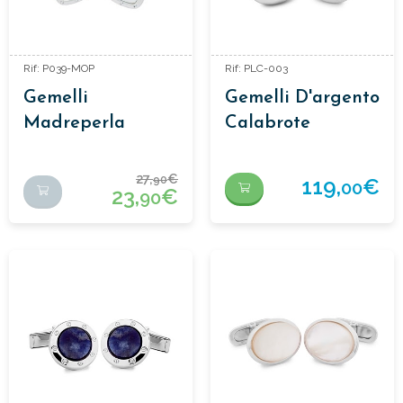
Rif: P039-MOP
Rif: PLC-003
Gemelli
Gemelli D'argento
Madreperla
Calabrote
27,
€
90
119,
€
00
23,
€
90