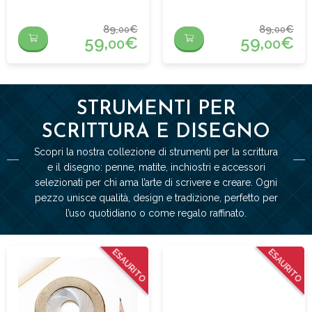
Cerchi
Azzurro
89,
€
89,
€
00
00
59,
€
59,
€
00
00
STRUMENTI PER
SCRITTURA E DISEGNO
Scopri la nostra collezione di strumenti per la scrittura
e il disegno: penne, matite, inchiostri e accessori
selezionati per chi ama l’arte di scrivere e creare. Ogni
pezzo unisce qualità, design e tradizione, perfetto per
l’uso quotidiano o come regalo raffinato.
ESAURITO
ESAURITO