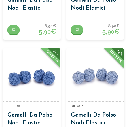
Gemelli Da Polso
Gemelli Da Polso
Nodi Elastici
Nodi Elastici
8,
€
8,
€
90
90
5,
€
5,
€
90
90
34%
34%
OFFERTA
OFFERTA
Rif: 006
Rif: 007
Gemelli Da Polso
Gemelli Da Polso
Nodi Elastici
Nodi Elastici