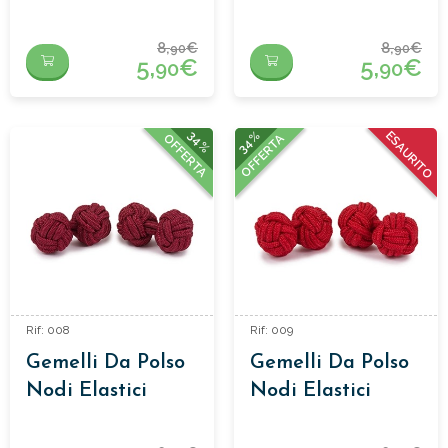
8,
€
8,
€
90
90
5,
€
5,
€
90
90
34%
34%
ESAURITO
OFFERTA
OFFERTA
Rif: 008
Rif: 009
Gemelli Da Polso
Gemelli Da Polso
Nodi Elastici
Nodi Elastici