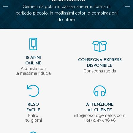
Gemelli da polso in passamaneria, in forma di
barilotto piccolo, in moltissimi colori o combinazioni
di colore.
15 ANNI
CONSEGNA EXPRESS
ONLINE
DISPONIBILE
Acquista con
Consegna rapida
la massima fiducia
RESO
ATTENZIONE
FACILE
AL CLIENTE
Entro
info@nosologemelos.com
30 giorni
+34 91 435 36 56