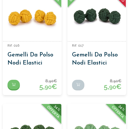
Rif: 016
Rif: 017
Gemelli Da Polso
Gemelli Da Polso
Nodi Elastici
Nodi Elastici
8,
€
8,
€
90
90
5,
€
5,
€
90
90
34%
34%
OFFERTA
OFFERTA