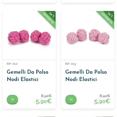
34%
34%
OFFERTA
OFFERTA
Rif: 012
Rif: 013
Gemelli Da Polso
Gemelli Da Polso
Nodi Elastici
Nodi Elastici
8,
€
8,
€
90
90
5,
€
5,
€
90
90