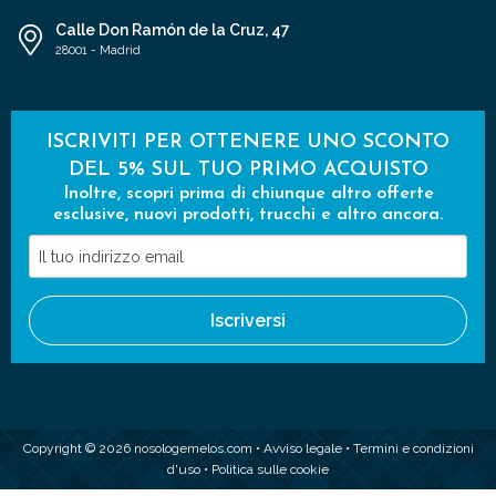
Calle Don Ramón de la Cruz, 47
28001 - Madrid
ISCRIVITI PER OTTENERE UNO SCONTO
DEL 5% SUL TUO PRIMO ACQUISTO
Inoltre, scopri prima di chiunque altro offerte
esclusive, nuovi prodotti, trucchi e altro ancora.
Il
tuo
indirizzo
Iscriversi
email
Copyright © 2026 nosologemelos.com •
Avviso legale
•
Termini e condizioni
d'uso
•
Politica sulle cookie