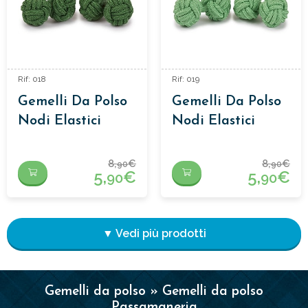
Rif: 018
Rif: 019
Gemelli Da Polso
Gemelli Da Polso
Nodi Elastici
Nodi Elastici
8,
€
8,
€
90
90
5,
€
5,
€
90
90
▼ Vedi più prodotti
Gemelli da polso » Gemelli da polso
Passamaneria