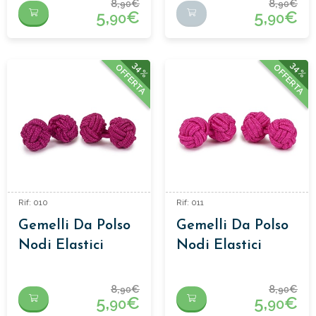
8,
€
8,
€
90
90
5,
€
5,
€
90
90
34%
34%
OFFERTA
OFFERTA
Rif: 010
Rif: 011
Gemelli Da Polso
Gemelli Da Polso
Nodi Elastici
Nodi Elastici
8,
€
8,
€
90
90
5,
€
5,
€
90
90