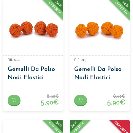
34%
34%
OFFERTA
OFFERTA
Rif: 014
Rif: 015
Gemelli Da Polso
Gemelli Da Polso
Nodi Elastici
Nodi Elastici
8,
€
8,
€
90
90
5,
€
5,
€
90
90
34%
34%
ESAURITO
OFFERTA
OFFERTA