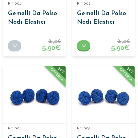
Rif: 001
Rif: 002
Gemelli Da Polso
Gemelli Da Polso
Nodi Elastici
Nodi Elastici
8,
€
8,
€
90
90
5,
€
5,
€
90
90
34%
34%
OFFERTA
OFFERTA
Rif: 004
Rif: 005