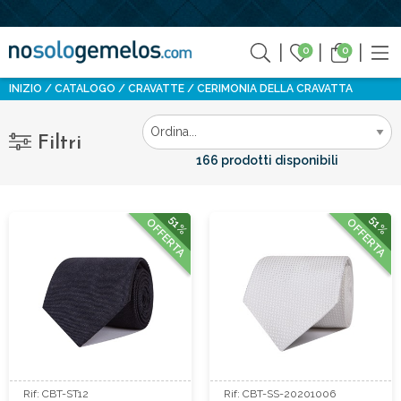
0
0
INIZIO
CATALOGO
CRAVATTE
CERIMONIA DELLA CRAVATTA
Filtri
166 prodotti disponibili
51%
51%
OFFERTA
OFFERTA
Rif: CBT-ST12
Rif: CBT-SS-20201006