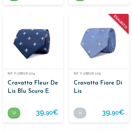
ESAURITO
Rif: Y-26806-104
Rif: Y-26806-105
Cravatta Fleur De
Cravatta Fiore Di
Lis Blu Scuro E
Lis
Bianco
39,
€
39,
€
90
90