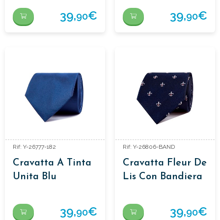
39,
€
39,
€
90
90
Rif: Y-26777-182
Rif: Y-26806-BAND
Cravatta A Tinta
Cravatta Fleur De
Unita Blu
Lis Con Bandiera
Blu
39,
€
39,
€
90
90