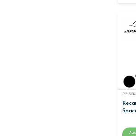
Rif: SPR
Recam
Spac
Agg