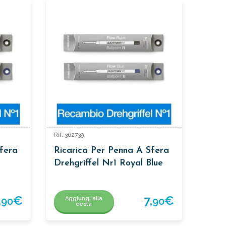
Rif: 362739
fera
Ricarica Per Penna A Sfera
Drehgriffel Nr1 Royal Blue
,
€
7,
€
Aggiungi alla
90
90
cesta