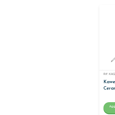
Rif: KA
Kawec
Cera
Agg