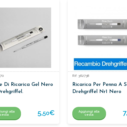
170
Rif: 362738
e Di Ricarica Gel Nero
Ricarica Per Penna A S
rehgriffel.
Drehgriffel Nr1 Nero
5,
€
7
iungi alla
Aggiungi alla
50
cesta
cesta