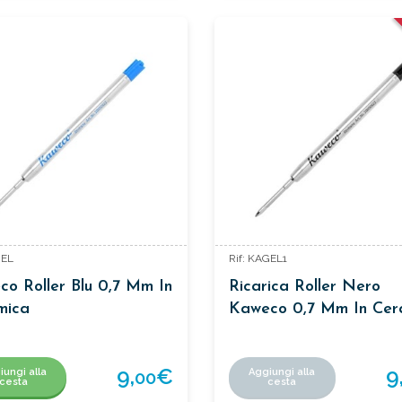
GEL
Rif: KAGEL1
o Roller Blu 0,7 Mm In
Ricarica Roller Nero
mica
Kaweco 0,7 Mm In Cer
9,
€
9
iungi alla
Aggiungi alla
00
cesta
cesta