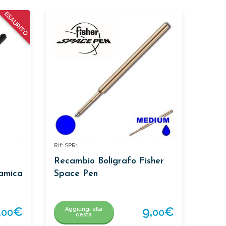
ESAURITO
Rif: SPR1
Recambio Bolígrafo Fisher
amica
Space Pen
,
€
9,
€
Aggiungi alla
00
00
cesta