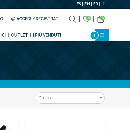
ES
EN
FR
IT
0
0
TO
ACCEDI / REGISTRATI
ICI
OUTLET
I PIÙ VENDUTI