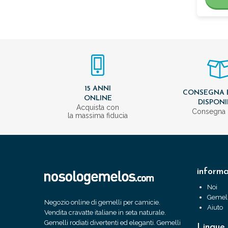
15 ANNI
CONSEGNA 
ONLINE
DISPONI
Acquista con
Consegna 
la massima fiducia
informa
Noi
Gemell
Negozio online di gemelli per camicie.
Aiuto
Vendita cravatte italiane in seta naturale.
Gemelli rodiati divertenti ed eleganti. Gemelli
Lingue