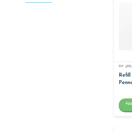
Rif: 36
Refil
Penna
Agg