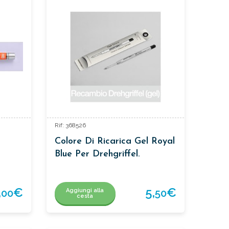
Rif: 368526
Colore Di Ricarica Gel Royal
Blue Per Drehgriffel.
,
€
5,
€
Aggiungi alla
00
50
cesta