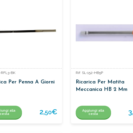
L-RFL3-BK
Rif: SL-152-HB5P
ica Per Penna A Giorni
Ricarica Per Matita
Meccanica HB 2 Mm
2,
€
3
iungi alla
Aggiungi alla
50
cesta
cesta