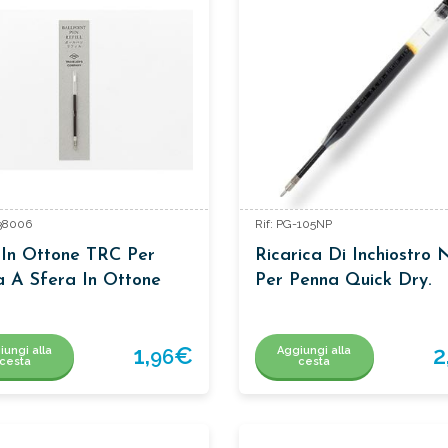
638006
Rif: PG-105NP
l In Ottone TRC Per
Ricarica Di Inchiostro 
 A Sfera In Ottone
Per Penna Quick Dry.
1,
€
2
iungi alla
Aggiungi alla
96
cesta
cesta