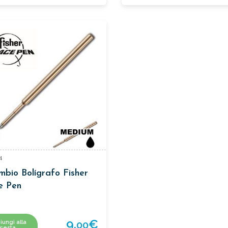
4
bio Bolígrafo Fisher
e Pen
9,
€
iungi alla
00
cesta