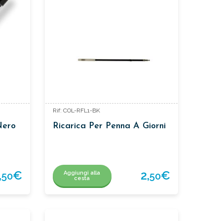
Rif: COL-RFL1-BK
Nero
Ricarica Per Penna A Giorni
,
€
2,
€
Aggiungi alla
50
50
cesta