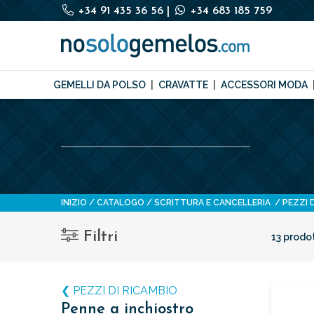
+34 91 435 36 56
|
+34 683 185 759
GEMELLI DA POLSO
CRAVATTE
ACCESSORI MODA
INIZIO
CATALOGO
SCRITTURA E CANCELLERIA
PEZZI 
Filtri
13 prodot
❮ PEZZI DI RICAMBIO
Penne a inchiostro