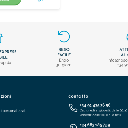
RESO
ATT
EXPRESS
FACILE
AL 
BILE
Entro
info@nos
rapida
30 giorni
+34 9
zioni
contatto
+34 91 435 36 56
i personalizzati
Dal lunedì al giovedì: dalle 09:30 
Venerdì: dalle 10:00 alle 18:00
+34 683 185 759