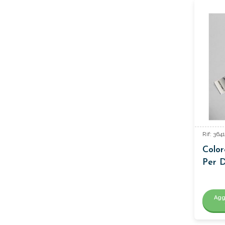
Rif: 364
Color
Per D
Agg