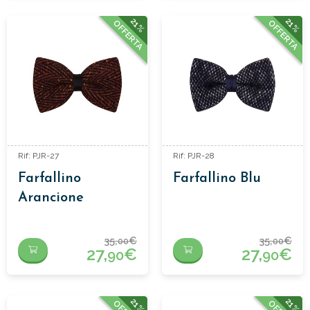
21%
21%
OFFERTA
OFFERTA
Rif: PJR-27
Rif: PJR-28
Farfallino
Farfallino Blu
Arancione
35,
€
35,
€
00
00
27,
€
27,
€
90
90
21%
21%