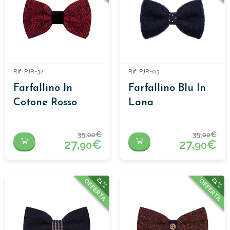
Rif: PJR-32
Rif: PJR-03
Farfallino In
Farfallino Blu In
Cotone Rosso
Lana
35,
€
35,
€
00
00
27,
€
27,
€
90
90
21%
21%
OFFERTA
OFFERTA