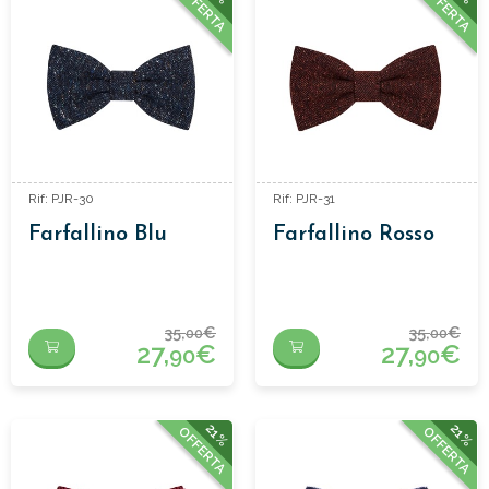
OFFERTA
OFFERTA
Rif: PJR-30
Rif: PJR-31
Farfallino Blu
Farfallino Rosso
35,
€
35,
€
00
00
27,
€
27,
€
90
90
21%
21%
OFFERTA
OFFERTA