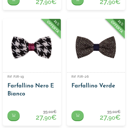
27,
€
27,
€
90
90
21%
21%
OFFERTA
OFFERTA
Rif: PJR-19
Rif: PJR-26
Farfallino Nero E
Farfallino Verde
Bianco
35,
€
35,
€
00
00
27,
€
27,
€
90
90