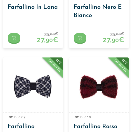
Farfallino In Lana
Farfallino Nero E
Bianco
35,
€
35,
€
00
00
27,
€
27,
€
90
90
21%
21%
OFFERTA
OFFERTA
Rif: PJR-07
Rif: PJR-10
Farfallino
Farfallino Rosso