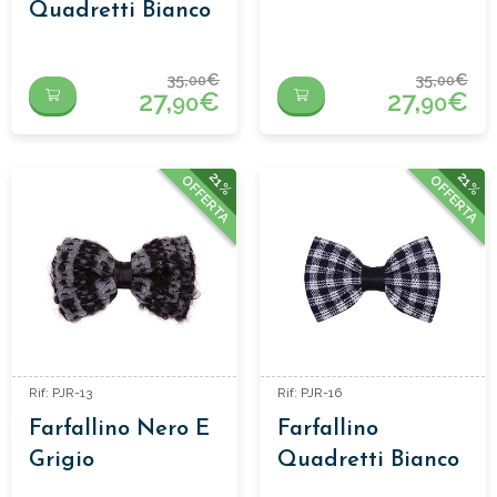
Quadretti Bianco
E Blu
35,
€
35,
€
00
00
27,
€
27,
€
90
90
21%
21%
OFFERTA
OFFERTA
Rif: PJR-13
Rif: PJR-16
Farfallino Nero E
Farfallino
Grigio
Quadretti Bianco
E Blu