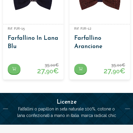
Rif: PJR-15
Rif: PJR-12
Farfallino In Lana
Farfallino
Blu
Arancione
35,
€
35,
€
00
00
27,
€
27,
€
90
90
Licenze
Falfallini o papillon in seta naturale 100%, cotone o
lana confezionati a mano in italia. marca radical chic