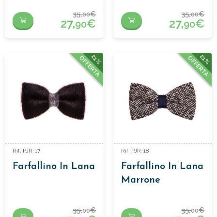
35,
€
35,
€
00
00
27,
€
27,
€
90
90
21%
21%
OFFERTA
OFFERTA
Rif: PJR-17
Rif: PJR-18
Farfallino In Lana
Farfallino In Lana
Marrone
35,
€
35,
€
00
00