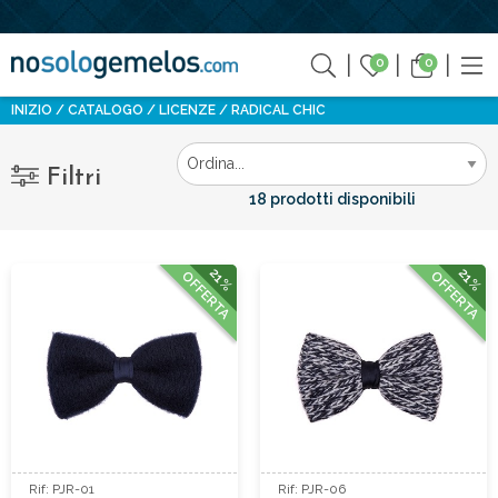
0
0
INIZIO
CATALOGO
LICENZE
RADICAL CHIC
Filtri
18 prodotti disponibili
21%
21%
OFFERTA
OFFERTA
Rif: PJR-01
Rif: PJR-06