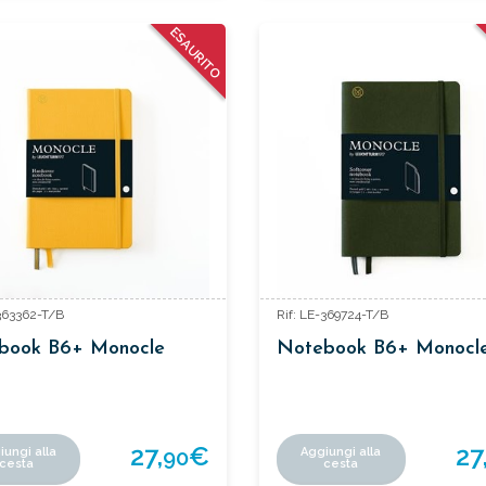
ESAURITO
-363362-T/B
Rif: LE-369724-T/B
book B6+ Monocle
Notebook B6+ Monocl
27,
€
27
iungi alla
Aggiungi alla
90
cesta
cesta