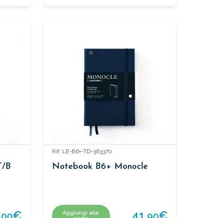
Rif: LE-B6+-TD-363370
T/B
Notebook B6+ Monocle
,
€
41,
€
Aggiungi alla
00
90