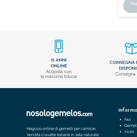
Agg
15 ANNI
CONSEGNA 
ONLINE
DISPONI
Acquista con
Consegna 
la massima fiducia
informa
Noi
Gemell
Negozio online di gemelli per camicie.
Aiuto
Vendita cravatte italiane in seta naturale.