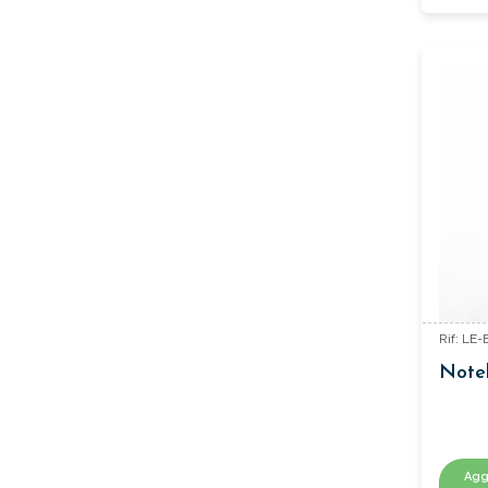
Rif: LE
Note
Agg