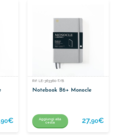
Rif: LE-363360-T/B
e
Notebook B6+ Monocle
,
€
27,
€
Aggiungi alla
90
90
cesta