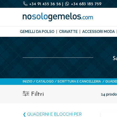
+34 91 435 36 56
|
+34 683 185 759
GEMELLI DA POLSO
CRAVATTE
ACCESSORI MODA
S
INIZIO
CATALOGO
SCRITTURA E CANCELLERIA
QUADER
Filtri
14 prodot
❮ QUADERNI E BLOCCHI PER