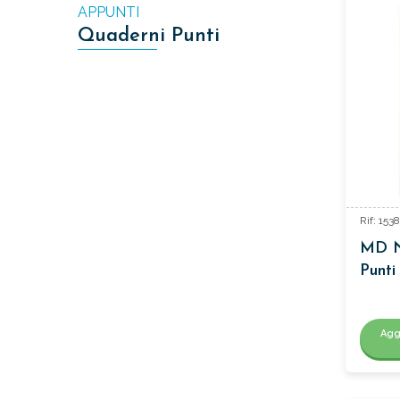
APPUNTI
Quaderni Punti
Rif: 15
MD N
Punti
Agg