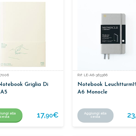
387006
Rif: LE-A6-363366
otebook Griglia Di
Notebook Leuchtturm1
 A5
A6 Monocle
17,
€
23
iungi alla
Aggiungi alla
90
cesta
cesta