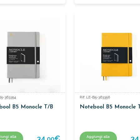
-B5-363354
Rif: LE-B5-363356
bool B5 Monocle T/B
Notebool B5 Monocle 
34,
€
34
iungi alla
Aggiungi alla
00