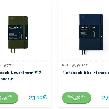
-A6-369726
Rif: LE-363361-T/B
book Leuchtturm1917
Notebook B6+ Monocl
onocle
23,
€
27
iungi alla
Aggiungi alla
00
cesta
cesta