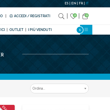
ES
EN
FR
IT
0
0
TO
ACCEDI / REGISTRATI
ICI
OUTLET
I PIÙ VENDUTI
ER