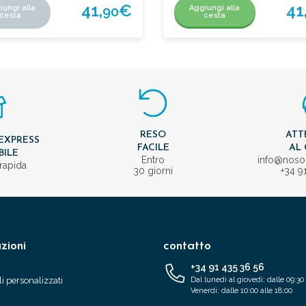
41,
€
41
iungi alla
Aggiungi alla
90
cesta
cesta
RESO
ATT
EXPRESS
FACILE
AL 
BILE
Entro
info@nos
rapida
30 giorni
+34 9
zioni
contatto
+34 91 435 36 56
i personalizzati
Dal lunedì al giovedì: dalle 09:30 
Venerdì: dalle 10:00 alle 18:00