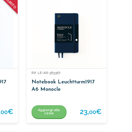
ESAURITO
Rif: LE-A6-363367
917
Notebook Leuchtturm1917
A6 Monocle
,
€
23,
€
Aggiungi alla
00
00
cesta