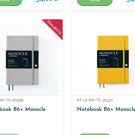
cesta
cesta
ESAURITO
-B6+-TD-363369
Rif: LE-B6+-TD-363371
book B6+ Monocle
Notebook B6+ Monocl