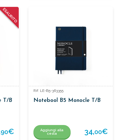
ESAURITO
Rif: LE-B5-363355
e T/B
Notebool B5 Monocle T/B
,
€
34,
€
Aggiungi alla
90
00
cesta