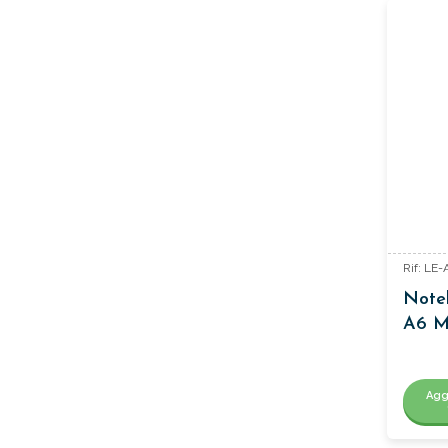
Rif: LE
Note
A6 M
Agg