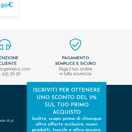
,
€
90
ENZIONE
PAGAMENTO
CLIENTE
SEMPLICE E SICURO
ologemelos.com
Paga il tuo ordine
1 435 36 56
in tutta sicurezza
ISCRIVITI PER OTTENERE
UNO SCONTO DEL 5%
SUL TUO PRIMO
ACQUISTO
Inoltre, scopri prima di chiunque
alle 18:30
altro offerte esclusive, nuovi
prodotti, trucchi e altro ancora.