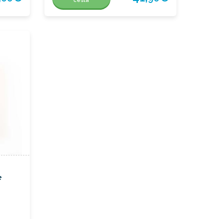
cesta
e