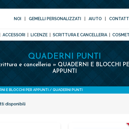
NOI
GEMELLI PERSONALIZZATI
AIUTO
CONTAT
ACCESSORI
LICENZE
SCRITTURA E CANCELLERIA
COSMET
QUADERNI PUNTI
crittura e cancelleria » QUADERNI E BLOCCHI P
APPUNTI
NI E BLOCCHI PER APPUNTI
QUADERNI PUNTI
ti disponibili