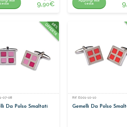
iungi alla
Aggiungi alla
9,
€
9
90
cesta
cesta
58%
OFFERTA
01-07-08
Rif: E001-10-10
li Da Polso Smaltati
Gemelli Da Polso Smalt