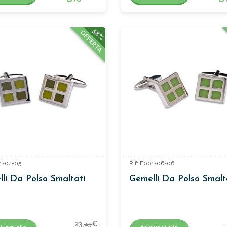
58%
OFFERTA
01-04-05
Rif: E001-06-06
li Da Polso Smaltati
Gemelli Da Polso Smalt
23,
€
45