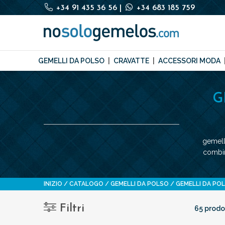
+34 91 435 36 56
|
+34 683 185 759
GEMELLI DA POLSO
CRAVATTE
ACCESSORI MODA
G
gemelli
combina
INIZIO
CATALOGO
GEMELLI DA POLSO
GEMELLI DA PO
Filtri
65 prodot