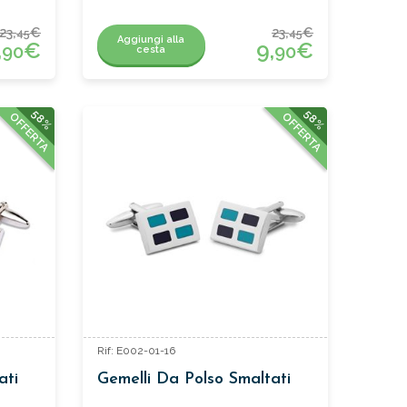
23,
€
23,
€
45
45
Aggiungi alla
,
€
9,
€
90
90
cesta
58%
58%
OFFERTA
OFFERTA
Rif: E002-01-16
ati
Gemelli Da Polso Smaltati