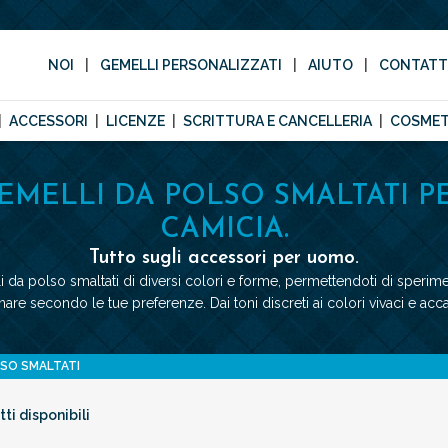
NOI
GEMELLI PERSONALIZZATI
AIUTO
CONTAT
ACCESSORI
LICENZE
SCRITTURA E CANCELLERIA
COSMET
EMELLI DA POLSO SMALTATI P
CAMICIA.
Tutto sugli accessori per uomo.
 da polso smaltati di diversi colori e forme, permettendoti di sperim
re secondo le tue preferenze. Dai toni discreti ai colori vivaci e accat
LSO SMALTATI
ti disponibili