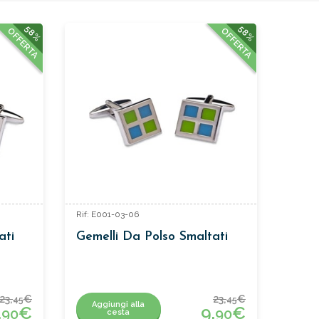
58%
58%
OFFERTA
OFFERTA
Rif: E001-03-06
ati
Gemelli Da Polso Smaltati
23,
€
23,
€
45
45
Aggiungi alla
,
€
9,
€
90
90
cesta