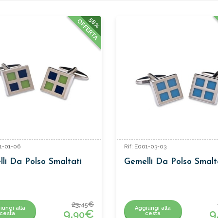
58%
OFFERTA
01-01-06
Rif: E001-03-03
li Da Polso Smaltati
Gemelli Da Polso Smalt
23,
€
45
iungi alla
Aggiungi alla
9,
€
9
90
cesta
cesta