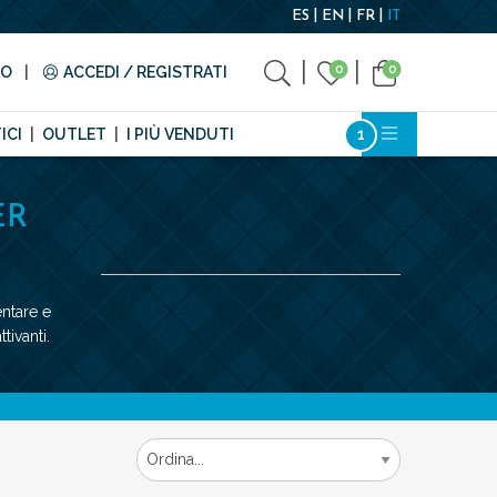
ES
EN
FR
IT
0
0
TO
ACCEDI / REGISTRATI
ICI
OUTLET
I PIÙ VENDUTI
ER
entare e
tivanti.