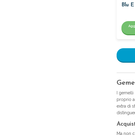
Blu E
Agg
Gemel
I gemelli
proprio a
extra di s
distinguer
Acquis
Ma non ci