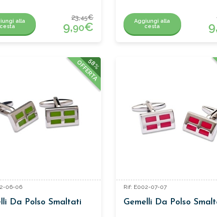
23,
€
45
iungi alla
Aggiungi alla
9,
€
9
90
cesta
cesta
58%
OFFERTA
02-06-06
Rif: E002-07-07
li Da Polso Smaltati
Gemelli Da Polso Smalt