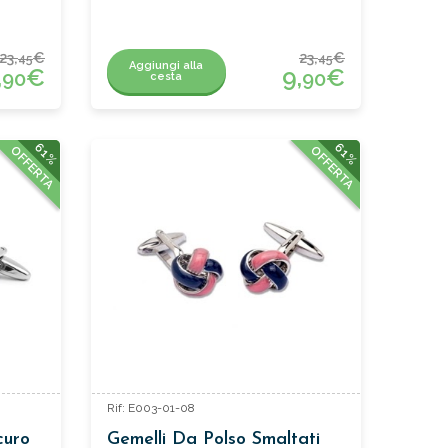
23,
€
23,
€
45
45
Aggiungi alla
,
€
9,
€
90
90
cesta
61%
61%
OFFERTA
OFFERTA
Rif: E003-01-08
curo
Gemelli Da Polso Smaltati