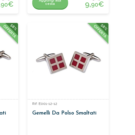
Aggiungi alla
,
€
9,
€
90
90
cesta
58%
58%
OFFERTA
OFFERTA
Rif: E001-12-12
ati
Gemelli Da Polso Smaltati