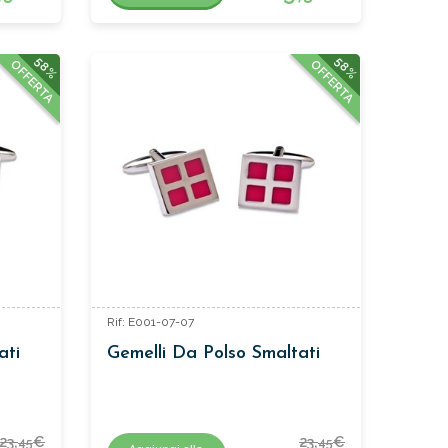
58%
58%
OFFERTA
OFFERTA
Rif: E001-07-07
ati
Gemelli Da Polso Smaltati
23,
€
23,
€
45
45