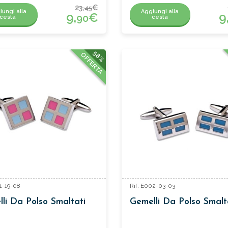
23,
€
45
iungi alla
Aggiungi alla
9,
€
9
90
cesta
cesta
58%
OFFERTA
01-19-08
Rif: E002-03-03
li Da Polso Smaltati
Gemelli Da Polso Smalt