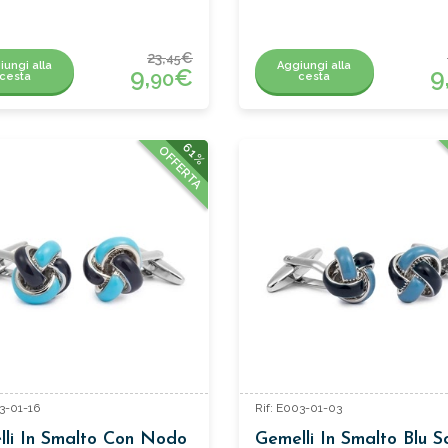
23,
€
45
iungi alla
Aggiungi alla
9,
€
9
90
cesta
cesta
61%
OFFERTA
03-01-16
Rif: E003-01-03
li In Smalto Con Nodo
Gemelli In Smalto Blu S