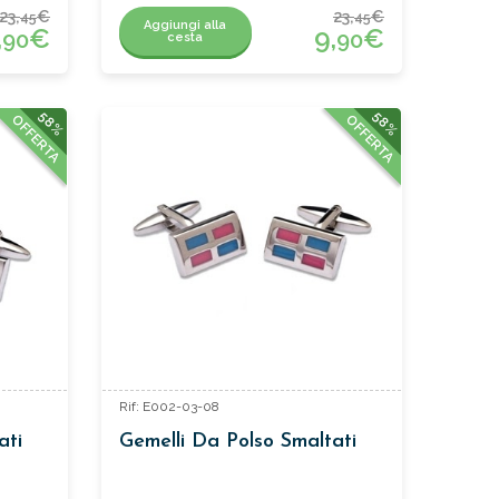
23,
€
23,
€
45
45
Aggiungi alla
,
€
9,
€
90
90
cesta
58%
58%
OFFERTA
OFFERTA
Rif: E002-03-08
ati
Gemelli Da Polso Smaltati