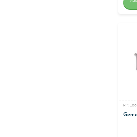
Agg
Rif: E0
Gemel