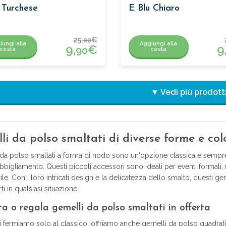
 Turchese
E Blu Chiaro
25,
€
00
iungi alla
Aggiungi alla
9,
€
9
90
cesta
cesta
▼ Vedi più prodott
li da polso smaltati di diverse forme e col
 da polso smaltati a forma di nodo sono un'opzione classica e sempre
bbigliamento. Questi piccoli accessori sono ideali per eventi formali
tile. Con i loro intricati design e la delicatezza dello smalto, questi ge
ti in qualsiasi situazione.
ta o regala gemelli da polso smaltati in offerta
 fermiamo solo al classico, offriamo anche gemelli da polso quadrati