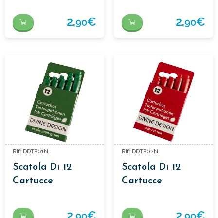
D'inchiostro
D'inchiostro
2,
€
2,
€
90
90
Rif: DDTP01N
Rif: DDTP02N
Scatola Di 12
Scatola Di 12
Cartucce
Cartucce
D'inchiostro
D'inchiostro
2,
€
2,
€
90
90