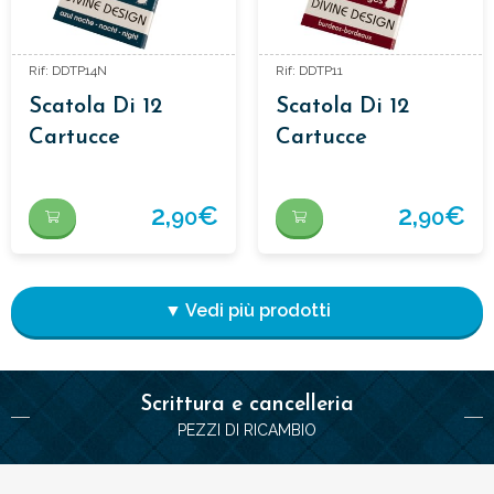
Rif: DDTP14N
Rif: DDTP11
Scatola Di 12
Scatola Di 12
Cartucce
Cartucce
D'inchiostro
D'inchiostro
2,
€
2,
€
90
90
▼ Vedi più prodotti
Scrittura e cancelleria
PEZZI DI RICAMBIO