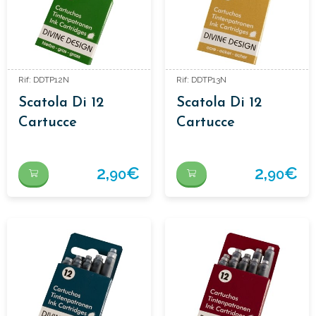
Rif: DDTP12N
Rif: DDTP13N
Scatola Di 12
Scatola Di 12
Cartucce
Cartucce
D'inchiostro
D'inchiostro
2,
€
2,
€
90
90