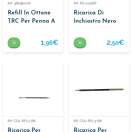
Rif: 36638006
Rif: PG-105NP
Refill In Ottone
Ricarica Di
TRC Per Penna A
Inchiostro Nero
Sfera In Ottone
Per Penna Quick
Dry.
1,
€
2,
€
96
50
Rif: COL-RFL1-BK
Rif: COL-RFL3-BK
Ricarica Per
Ricarica Per