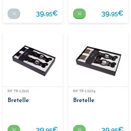
39,
€
39,
€
95
95
Rif: TR-LS101
Rif: TR-LS204
Bretelle
Bretelle
39,
€
39,
€
95
95