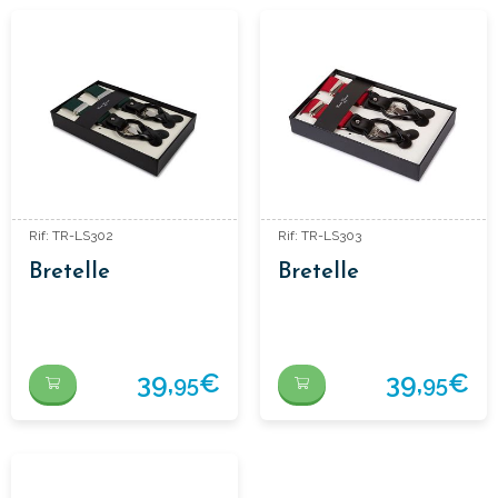
Rif: TR-LS302
Rif: TR-LS303
Bretelle
Bretelle
39,
€
39,
€
95
95