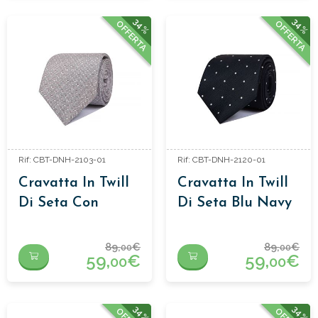
34%
34%
OFFERTA
OFFERTA
Rif: CBT-DNH-2103-01
Rif: CBT-DNH-2120-01
Cravatta In Twill
Cravatta In Twill
Di Seta Con
Di Seta Blu Navy
Staffe Grigio
A Pois Bianchi
89,
€
89,
€
00
00
59,
€
59,
€
00
00
34%
34%