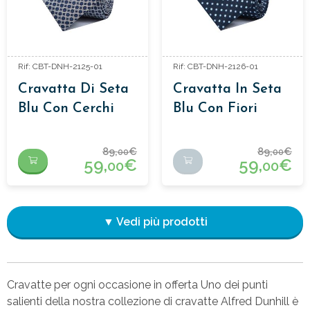
Rif: CBT-DNH-2125-01
Rif: CBT-DNH-2126-01
Cravatta Di Seta
Cravatta In Seta
Blu Con Cerchi
Blu Con Fiori
89,
€
89,
€
00
00
59,
€
59,
€
00
00
▼ Vedi più prodotti
Cravatte per ogni occasione in offerta Uno dei punti
salienti della nostra collezione di cravatte Alfred Dunhill è