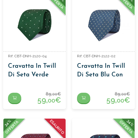
OFFERTA
OFFERTA
Rif: CBT-DNH-2120-04
Rif: CBT-DNH-2122-02
Cravatta In Twill
Cravatta In Twill
Di Seta Verde
Di Seta Blu Con
Con Pois Bianchi
Cerchi
89,
€
89,
€
00
00
59,
€
59,
€
00
00
34%
34%
ESAURITO
OFFERTA
OFFERTA