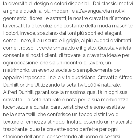
la diversità di design e colori disponibili. Dai classici motivi
a righe e quadri ai più moderni e all'avanguardia motivi
geometrici, floreali e astratti, le nostre cravatte riflettono
la versatilità e l'evoluzione costante della moda maschile.
I colori, invece, spaziano dai toni più sobri ed eleganti
come il nero, il blu scuro e il grigio, ai più audaci e vibranti
come il rosso, il verde smeraldo e il giallo. Questa varietà
consente ai nostri clienti di trovare la cravatta ideale per
ogni occasione, che sia un incontro di lavoro, un
matrimonio, un evento sociale o semplicemente per
apparire impeccabili nella vita quotidiana. Cravatte Alfred
Dunhill online Utilizzando la seta twill 100% naturale,
Alfred Dunhill garantisce la massima qualità in ogni sua
cravatta. La seta naturale è nota per la sua morbidezza,
lucentezza e durata, caratteristiche che sono esaltate
nella seta twill, che conferisce un tocco distintivo di
texture e fermezza al nodo. Inoltre, essendo un materiale
traspirante, queste cravatte sono perfette per ogni
stagione dell'anno, consentendo all'uomo di sentirsi