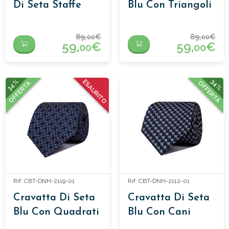
Di Seta Staffe
Blu Con Triangoli
Rossa
89,
€
89,
€
00
00
59,
€
59,
€
00
00
34%
34%
ESAURITO
OFFERTA
OFFERTA
Rif: CBT-DNH-2119-01
Rif: CBT-DNH-2112-01
Cravatta Di Seta
Cravatta Di Seta
Blu Con Quadrati
Blu Con Cani
Rosa