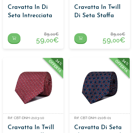
Cravatta In Di
Cravatta In Twill
Seta Intrecciata
Di Seta Staffa
Blu
Azzurro
89,
€
89,
€
00
00
59,
€
59,
€
00
00
34%
34%
OFFERTA
OFFERTA
Rif: CBT-DNH-2103-10
Rif: CBT-DNH-2106-01
Cravatta In Twill
Cravatta Di Seta