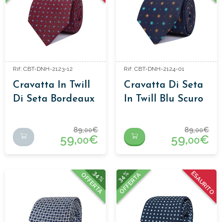
Rif: CBT-DNH-2123-12
Rif: CBT-DNH-2124-01
Cravatta In Twill
Cravatta Di Seta
Di Seta Bordeaux
In Twill Blu Scuro
Con Diamanti
Con Fiori
89,
€
89,
€
00
00
59,
€
59,
€
00
00
34%
34%
ESAURITO
OFFERTA
OFFERTA