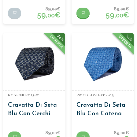
89,
€
89,
€
00
00
59,
€
59,
€
00
00
34%
34%
OFFERTA
OFFERTA
Rif: Y-DNH-2113-01
Rif: CBT-DNH-2114-03
Cravatta Di Seta
Cravatta Di Seta
Blu Con Cerchi
Blu Con Catena
89,
€
89,
€
00
00