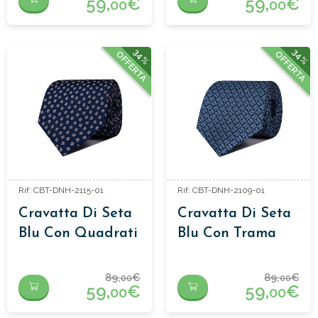
59,
€
59,
€
00
00
34%
34%
OFFERTA
OFFERTA
Rif: CBT-DNH-2115-01
Rif: CBT-DNH-2109-01
Cravatta Di Seta
Cravatta Di Seta
Blu Con Quadrati
Blu Con Trama
89,
€
89,
€
00
00
59,
€
59,
€
00
00