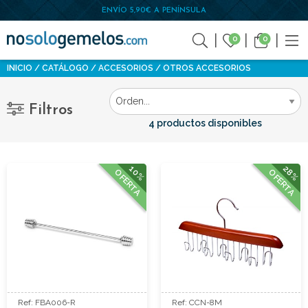
ENVÍO 5,90€ A PENÍNSULA
0
0
INICIO
CATÁLOGO
ACCESORIOS
OTROS ACCESORIOS
Filtros
4 productos disponibles
10%
28%
OFERTA
OFERTA
Ref: FBA006-R
Ref: CCN-8M