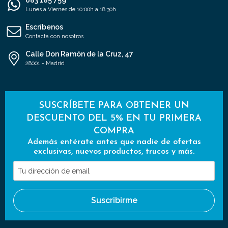
683 185 759
Lunes a Viernes de 10:00h a 18:30h
Escríbenos
Contacta con nosotros
Calle Don Ramón de la Cruz, 47
28001 - Madrid
SUSCRÍBETE PARA OBTENER UN
DESCUENTO DEL 5% EN TU PRIMERA
COMPRA
Además entérate antes que nadie de ofertas
exclusivas, nuevos productos, trucos y más.
Tu
dirección
de
Suscribirme
email