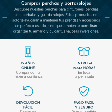
Comprar perchas y portarelojes
Descubre nuestras perchas para cinturones, perchas
para corbatas y guarda relojes. Estos productos no
solo te ayudarán a mantener tus prendas y accesorios
en perfecto estado, sino que también te permitirán
organizar tu armario y cuidar tus valiosas inversiones.
15 AÑOS
ENTREGA
ONLINE
24/48 HORAS
Compra con la
En toda
máxima confianza
la península
DEVOLUCIÓN
PAGO FÁCIL
FÁCIL
Y SEGURO