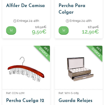
Alfiler De Camisa
Percha Para
Colgar
Cinturones.
Entrega 24-48h
Entrega 24-48h
10,
€
17,
€
50
90
9,
€
12,
€
50
90
26%
20%
OFERTA
OFERTA
Ref: CCN-12M
Ref: WH-S-069
Percha Cuelga 12
Guarda Relojes