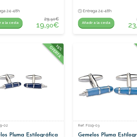
ega 24-48h
Entrega 24-48h
29,
€
90
19,
€
23
r a la cesta
Añadir a la cesta
90
15%
OFERTA
19-02
Ref: F019-03
os Pluma Estilográfica
Gemelos Pluma Estilogr