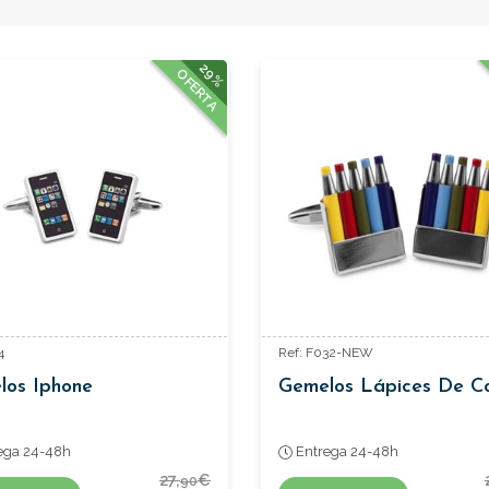
29%
OFERTA
4
Ref: F032-NEW
los Iphone
Gemelos Lápices De Co
ega 24-48h
Entrega 24-48h
27,
€
90