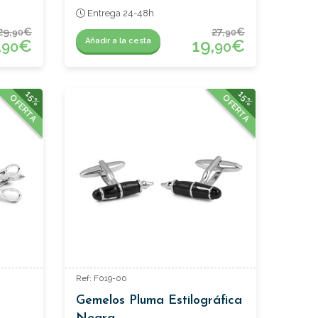
Entrega 24-48h
29,
€
27,
€
90
90
,
€
19,
€
Añadir a la cesta
90
90
15%
15%
OFERTA
OFERTA
Ref: F019-00
Gemelos Pluma Estilográfica