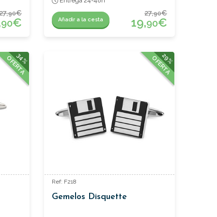
Entrega 24-48h
27,
€
27,
€
90
90
,
€
19,
€
Añadir a la cesta
90
90
34%
29%
OFERTA
OFERTA
Ref: F218
Gemelos Disquette