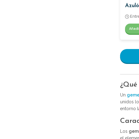
Azuló
Entr
Añadi
¿Qué
Un
gemel
unidos l
entorno l
Carac
Los
geme
el elemen