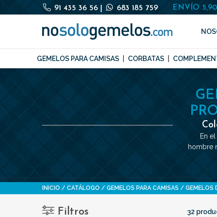
ENVÍO 5,9
91 435 36 56
|
683 185 759
NOS
GEMELOS PARA CAMISAS
CORBATAS
COMPLEMEN
GE
PRO
Col
En el
hombre mo
INICIO
CATÁLOGO
GEMELOS PARA CAMISAS
GEMELOS 
Filtros
32 produ