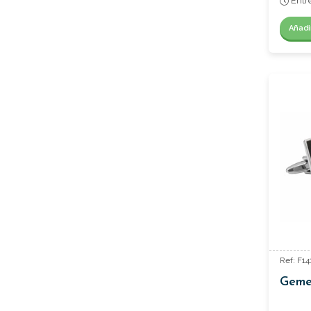
Entr
Añadi
Ref: F14
Geme