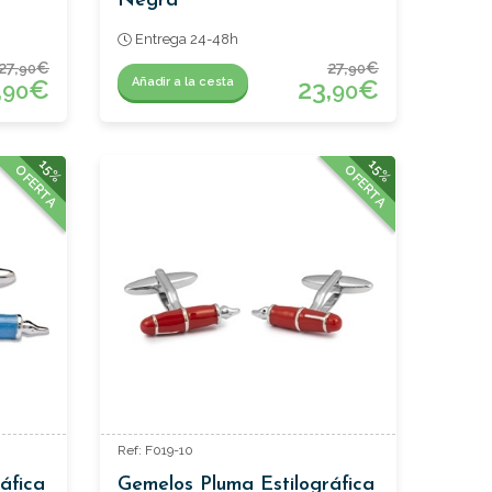
Negra
Entrega 24-48h
27,
€
27,
€
90
90
,
€
23,
€
Añadir a la cesta
90
90
15%
15%
OFERTA
OFERTA
Ref: F019-10
áfica
Gemelos Pluma Estilográfica