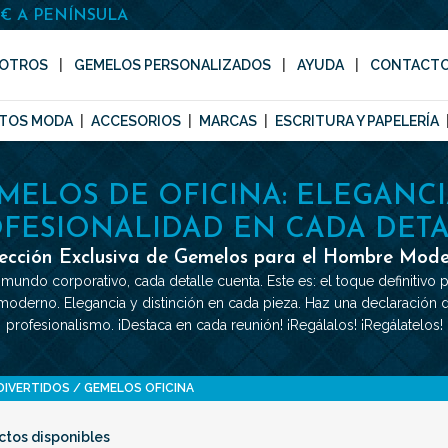
0€ A PENÍNSULA
OTROS
GEMELOS PERSONALIZADOS
AYUDA
CONTACT
TOS MODA
ACCESORIOS
MARCAS
ESCRITURA Y PAPELERÍA
MELOS DE OFICINA: ELEGANCI
FESIONALIDAD EN CADA DET
ección Exclusiva de Gemelos para el Hombre Mod
 mundo corporativo, cada detalle cuenta. Este es: el toque definitivo p
derno. Elegancia y distinción en cada pieza. Haz una declaración d
profesionalismo. ¡Destaca en cada reunión! ¡Regálalos! ¡Regálatelos!
DIVERTIDOS
GEMELOS OFICINA
ctos disponibles