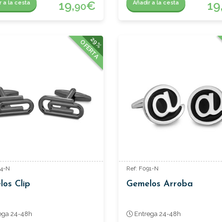
19,
€
19
r a la cesta
Añadir a la cesta
90
29%
OFERTA
14-N
Ref: F091-N
os Clip
Gemelos Arroba
ega 24-48h
Entrega 24-48h