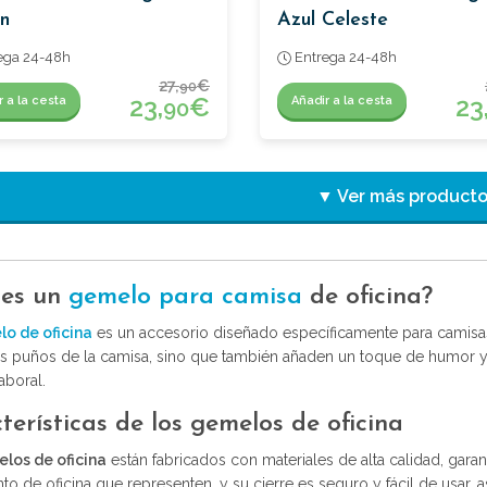
n
Azul Celeste
ega 24-48h
Entrega 24-48h
27,
€
90
23,
€
23
r a la cesta
Añadir a la cesta
90
▼ Ver más product
 es un
gemelo para camisa
de oficina?
o de oficina
es un accesorio diseñado específicamente para camis
os puños de la camisa, sino que también añaden un toque de humor 
aboral.
terísticas de los gemelos de oficina
los de oficina
están fabricados con materiales de alta calidad, garan
to de oficina que representen, y su cierre es seguro y fácil de usa