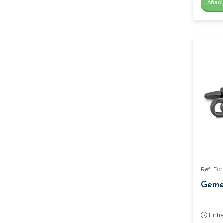
Añadi
Ref: F0
Gemel
Entr