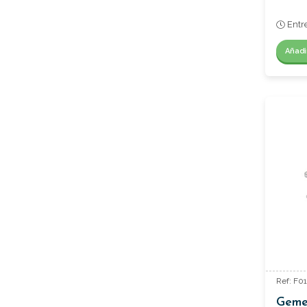
Entr
Añadi
Ref: F0
Gemel