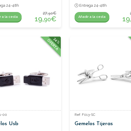
ega 24-48h
Entrega 24-48h
27,
€
90
19,
€
19
r a la cesta
Añadir a la cesta
90
34%
OFERTA
31-00
Ref: F013-SC
los Usb
Gemelos Tijeras