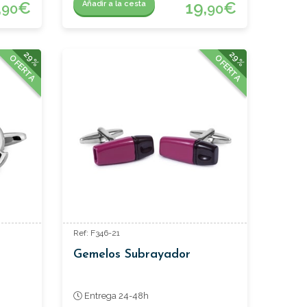
,
€
19,
€
Añadir a la cesta
90
90
29%
29%
OFERTA
OFERTA
Ref: F346-21
Gemelos Subrayador
Entrega 24-48h