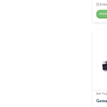
Entr
Añadi
Ref: F1
Geme