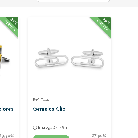
34%
29%
OFERTA
OFERTA
Ref: F014
lores
Gemelos Clip
Entrega 24-48h
29,
€
27,
€
90
90