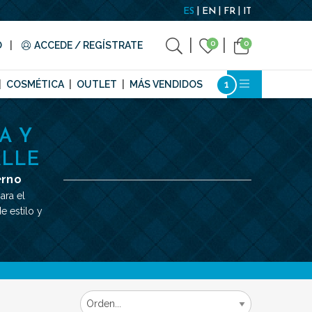
ES
EN
FR
IT
0
0
O
ACCEDE / REGÍSTRATE
COSMÉTICA
OUTLET
MÁS VENDIDOS
A Y
ALLE
erno
ara el
e estilo y