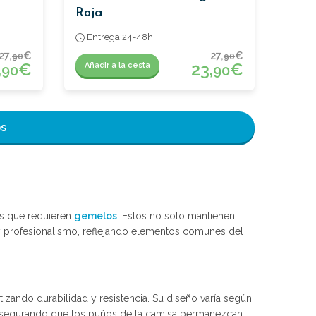
Roja
Entrega 24-48h
27,
€
27,
€
90
90
,
€
23,
€
Añadir a la cesta
90
90
os
as que requieren
gemelos
. Estos no solo mantienen
y profesionalismo, reflejando elementos comunes del
tizando durabilidad y resistencia. Su diseño varía según
r, asegurando que los puños de la camisa permanezcan