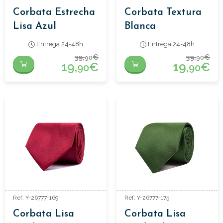
Corbata Estrecha
Corbata Textura
Lisa Azul
Blanca
Entrega 24-48h
Entrega 24-48h
39,
€
39,
€
90
90
19,
€
19,
€
90
90
Ref: Y-26777-169
Ref: Y-26777-175
Corbata Lisa
Corbata Lisa