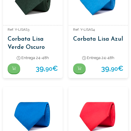
Ref: Y-LISAS3
Ref: Y-LISAS4
Corbata Lisa
Corbata Lisa Azul
Verde Oscuro
Entrega 24-48h
Entrega 24-48h
39,
€
39,
€
90
90