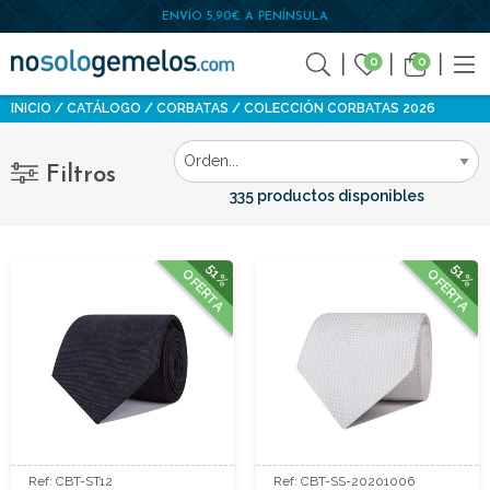
ENVÍO 5,90€ A PENÍNSULA
0
0
INICIO
CATÁLOGO
CORBATAS
COLECCIÓN CORBATAS 2026
Filtros
335 productos disponibles
51%
51%
OFERTA
OFERTA
Ref: CBT-ST12
Ref: CBT-SS-20201006