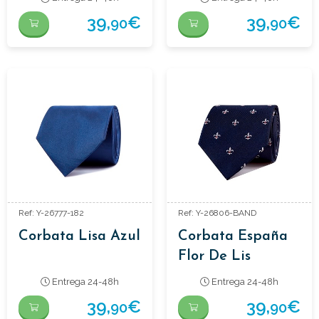
39,
€
39,
€
90
90
Ref: Y-26777-182
Ref: Y-26806-BAND
Corbata Lisa Azul
Corbata España
Flor De Lis
Entrega 24-48h
Entrega 24-48h
39,
€
39,
€
90
90