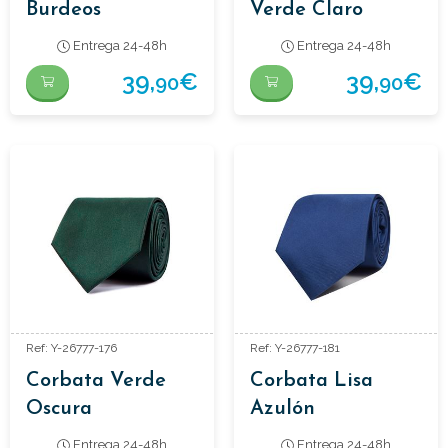
Burdeos
Verde Claro
Entrega 24-48h
Entrega 24-48h
39,
€
39,
€
90
90
Ref: Y-26777-176
Ref: Y-26777-181
Corbata Verde
Corbata Lisa
Oscura
Azulón
Entrega 24-48h
Entrega 24-48h