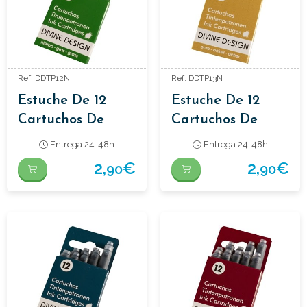
Ref: DDTP12N
Ref: DDTP13N
Estuche De 12
Estuche De 12
Cartuchos De
Cartuchos De
Tinta Color Verde
Tinta Color Ocre
Entrega 24-48h
Entrega 24-48h
Hierba
2,
€
2,
€
90
90