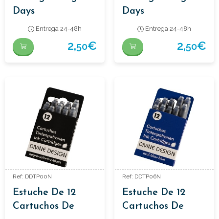
Days
Days
Entrega 24-48h
Entrega 24-48h
2,
€
2,
€
50
50
Ref: DDTP00N
Ref: DDTP06N
Estuche De 12
Estuche De 12
Cartuchos De
Cartuchos De