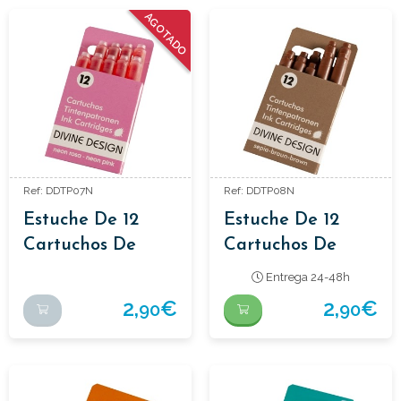
AGOTADO
Ref: DDTP07N
Ref: DDTP08N
Estuche De 12
Estuche De 12
Cartuchos De
Cartuchos De
Tinta Color Rosa
Tinta Color Sepia
Entrega 24-48h
2,
€
2,
€
90
90