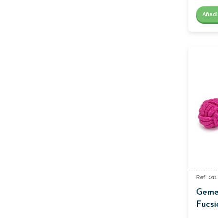
Añadi
Ref: 011
Gemel
Fucsi