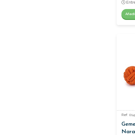
Entr
Añadi
Ref: 014
Gemel
Nara