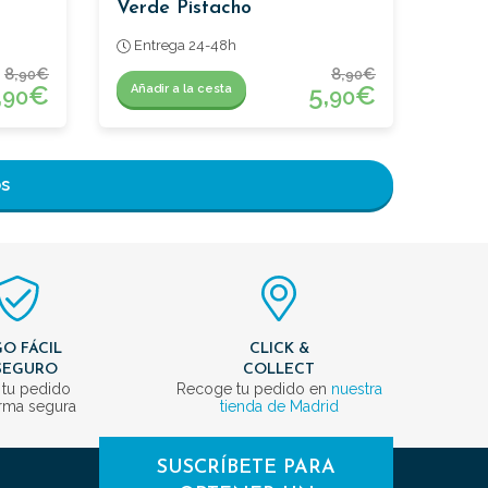
Verde Pistacho
Entrega 24-48h
8,
€
8,
€
90
90
,
€
5,
€
Añadir a la cesta
90
90
os
O FÁCIL
CLICK &
SEGURO
COLLECT
 tu pedido
Recoge tu pedido en
nuestra
rma segura
tienda de Madrid
SUSCRÍBETE PARA