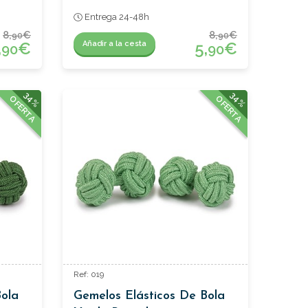
Entrega 24-48h
8,
€
8,
€
90
90
,
€
5,
€
Añadir a la cesta
90
90
34%
34%
OFERTA
OFERTA
Ref: 019
Bola
Gemelos Elásticos De Bola