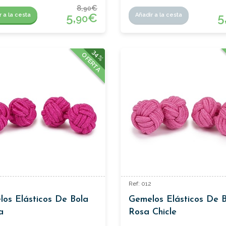
8,
€
90
5
5,
€
Añadir a la cesta
r a la cesta
90
34%
OFERTA
Ref: 012
os Elásticos De Bola
Gemelos Elásticos De 
a
Rosa Chicle