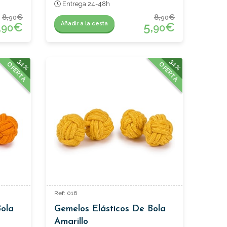
Entrega 24-48h
8,
€
8,
€
90
90
,
€
5,
€
Añadir a la cesta
90
90
34%
34%
OFERTA
OFERTA
Ref: 016
Bola
Gemelos Elásticos De Bola
Amarillo