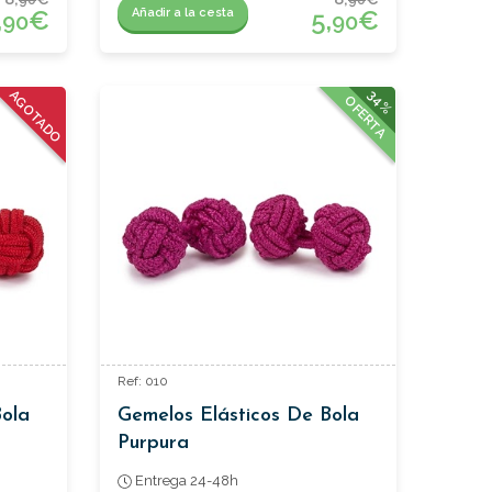
,
€
5,
€
Añadir a la cesta
90
90
34%
AGOTADO
OFERTA
Ref: 010
Bola
Gemelos Elásticos De Bola
Purpura
Entrega 24-48h