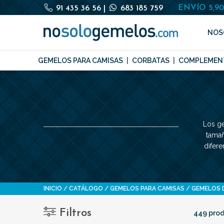
ENVÍO 5,9
91 435 36 56
|
683 185 759
NOS
GEMELOS PARA CAMISAS
CORBATAS
COMPLEMEN
Los ge
tamañ
difer
INICIO
CATÁLOGO
GEMELOS PARA CAMISAS
GEMELOS 
Filtros
449 prod