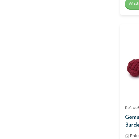
Añadi
Ref: 00
Gemel
Burd
Entr