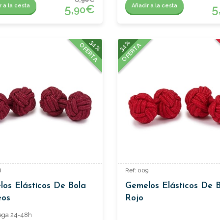
5,
€
5
r a la cesta
Añadir a la cesta
90
34%
34%
OFERTA
OFERTA
8
Ref: 009
os Elásticos De Bola
Gemelos Elásticos De 
eos
Rojo
ega 24-48h