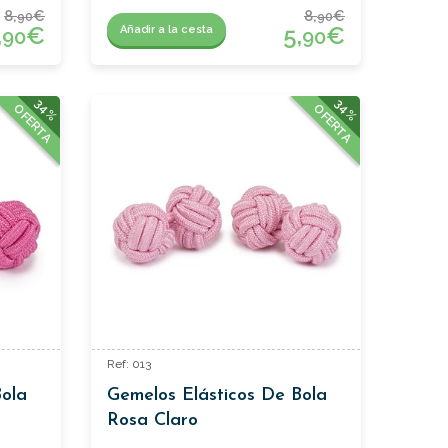
8,
€
8,
€
90
90
,
€
5,
€
Añadir a la cesta
90
90
34%
34%
OFERTA
OFERTA
Ref: 013
Bola
Gemelos Elásticos De Bola
Rosa Claro