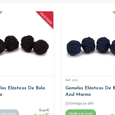
AGOTADO
1
Ref: 002
os Elásticos De Bola
Gemelos Elásticos De 
o
Azul Marino
Entrega 24-48h
8,
€
90
r a la cesta
Añadir a la cesta