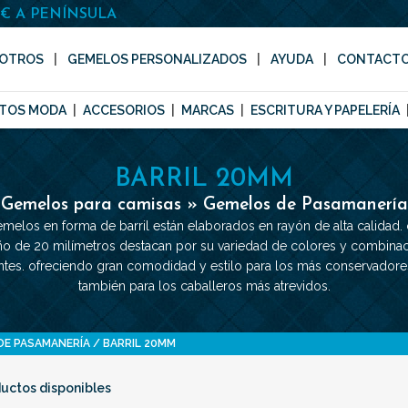
0€ A PENÍNSULA
OTROS
GEMELOS PERSONALIZADOS
AYUDA
CONTACT
TOS MODA
ACCESORIOS
MARCAS
ESCRITURA Y PAPELERÍA
BARRIL 20MM
Gemelos para camisas » Gemelos de Pasamanería
melos en forma de barril están elaborados en rayón de alta calidad.
o de 20 milímetros destacan por su variedad de colores y combina
entes. ofreciendo gran comodidad y estilo para los más conservadore
también para los caballeros más atrevidos.
DE PASAMANERÍA
BARRIL 20MM
uctos disponibles