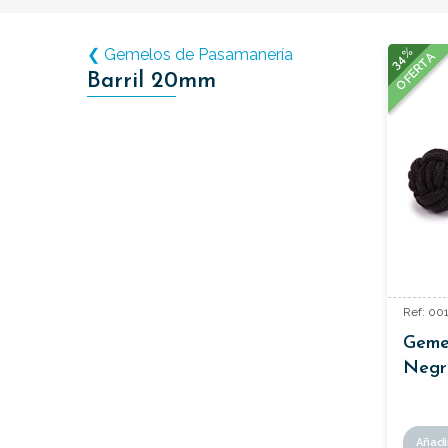
34%
❮ Gemelos de Pasamanería
OFERTA
Barril 20mm
Ref: 00
Gemel
Negr
Añadi