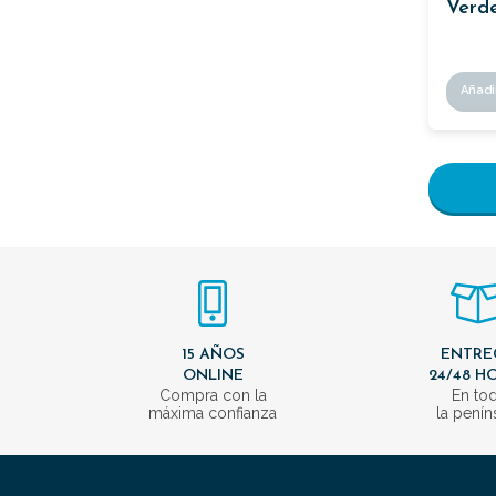
Verd
Añadi
15 AÑOS
ENTRE
ONLINE
24/48 H
Compra con la
En to
máxima confianza
la penín