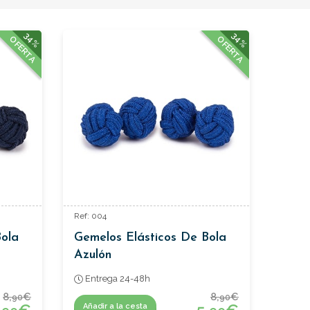
34%
34%
OFERTA
OFERTA
Ref: 004
Bola
Gemelos Elásticos De Bola
Azulón
Entrega 24-48h
8,
€
8,
€
90
90
Añadir a la cesta