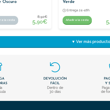
e Oscuro
Verde
Entrega 24-48h
8,
€
90
5,
€
5
r a la cesta
Añadir a la cesta
90
▼ Ver más product
GA
DEVOLUCIÓN
PAG
ORAS
FÁCIL
Y 
da
Dentro de
Paga
sula
30 días
de fo