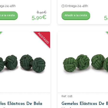
ega 24-48h
Entrega 24-48h
8,
€
90
5,
€
5
r a la cesta
Añadir a la cesta
90
AGOTADO
Ref: 018
os Elásticos De Bola
Gemelos Elásticos De 