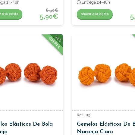
ega 24-48h
Entrega 24-48h
8,
€
90
5,
€
5
r a la cesta
Añadir a la cesta
90
34%
OFERTA
Ref: 015
os Elásticos De Bola
Gemelos Elásticos De 
nja
Naranja Claro