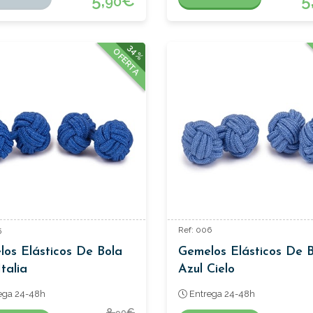
5,
€
5
90
34%
OFERTA
5
Ref: 006
os Elásticos De Bola
Gemelos Elásticos De 
Italia
Azul Cielo
ega 24-48h
Entrega 24-48h
8,
€
90