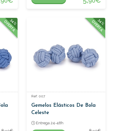
,
€
5,
€
90
90
34%
34%
OFERTA
OFERTA
Ref: 007
Bola
Gemelos Elásticos De Bola
Celeste
Entrega 24-48h
8,
€
8,
€
90
90