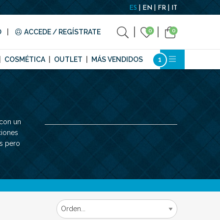
ES
EN
FR
IT
0
0
O
ACCEDE / REGÍSTRATE
COSMÉTICA
OUTLET
MÁS VENDIDOS
 con un
ciones
s pero