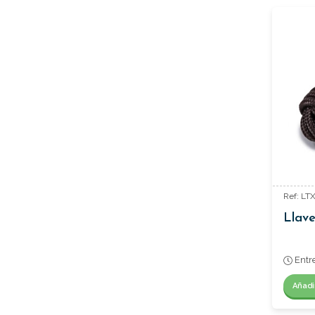
Ref: LT
Llave
Entr
Añadi