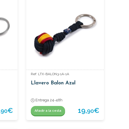
Ref: LTX-BALON3-1A-1A
Llavero Balon Azul
Entrega 24-48h
,
€
19,
€
90
90
Añadir a la cesta