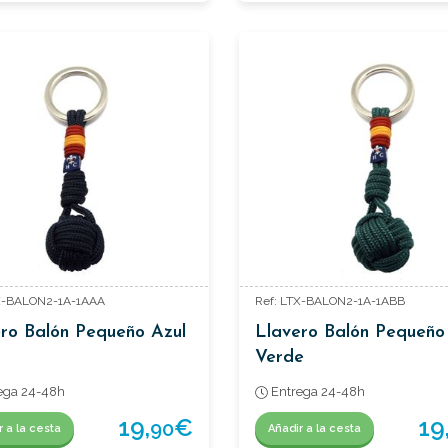
TX-BALON2-1A-1AAA
Ref: LTX-BALON2-1A-1ABB
ro Balón Pequeño Azul
Llavero Balón Pequeño
Verde
ega 24-48h
Entrega 24-48h
19,
€
19
90
r a la cesta
Añadir a la cesta