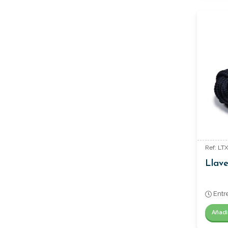
Ref: LT
Llave
Entr
Añadi