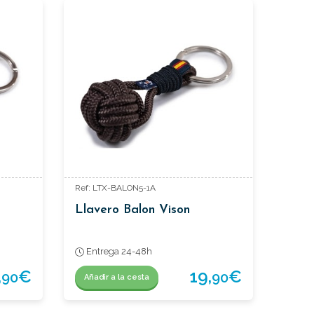
Ref: LTX-BALON5-1A
Llavero Balon Vison
Entrega 24-48h
,
€
19,
€
90
90
Añadir a la cesta