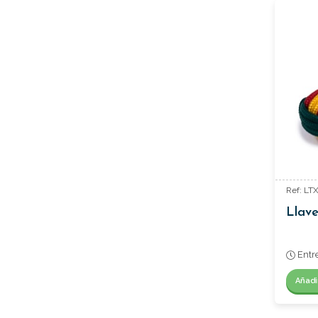
Ref: LT
Llave
Entr
Añadi