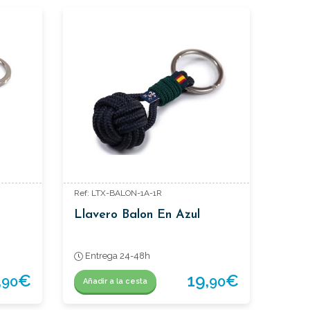
Ref: LTX-BALON-1A-1R
Llavero Balon En Azul
Entrega 24-48h
,
€
19,
€
90
90
Añadir a la cesta