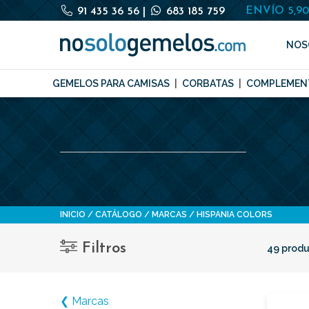
ENVÍO 5,9
91 435 36 56
|
683 185 759
NOS
GEMELOS PARA CAMISAS
CORBATAS
COMPLEMEN
INICIO
CATÁLOGO
MARCAS
HISPANIA COLORS
Filtros
49 produ
❮ Marcas