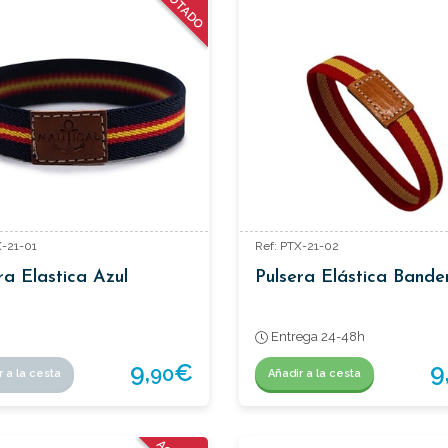
AGOTADO
X-21-01
Ref: PTX-21-02
ra Elastica Azul
Pulsera Elástica Bande
Entrega 24-48h
9,
€
9
90
r a la cesta
Añadir a la cesta