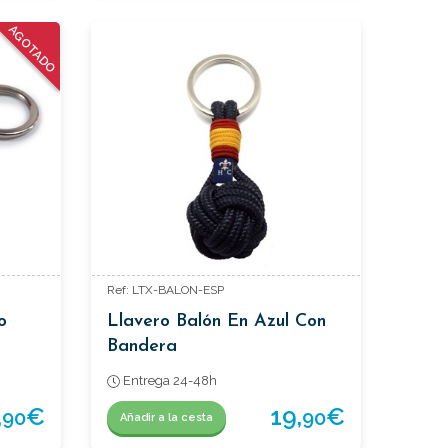
AGOTADO
Ref: LTX-BALON-ESP
o
Llavero Balón En Azul Con
Bandera
Entrega 24-48h
,
€
19,
€
90
90
Añadir a la cesta