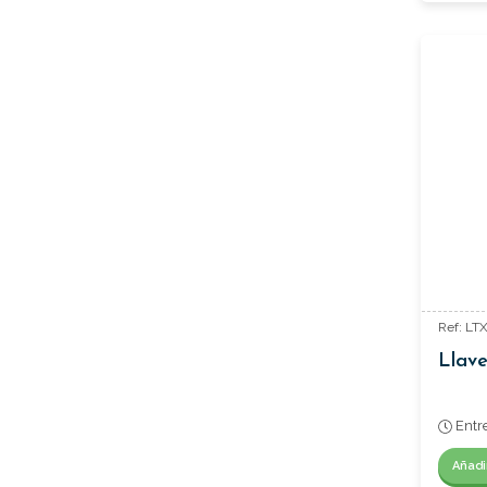
Ref: L
Llave
Entr
Añadi