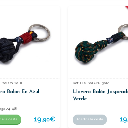
X-BALON-1A-1L
Ref: LTX-BALON4-3AR1
ro Balon En Azul
Llavero Balón Jaspead
Verde
ega 24-48h
19
19,
€
90
Añadir a la cesta
r a la cesta