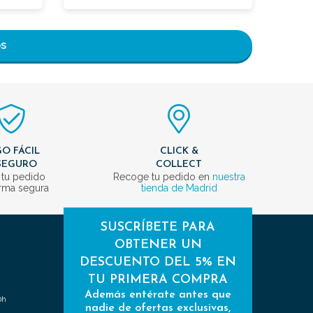
os
O FÁCIL
CLICK &
SEGURO
COLLECT
 tu pedido
Recoge tu pedido en
nuestra
rma segura
tienda de Madrid
SUSCRÍBETE PARA
OBTENER UN
DESCUENTO DEL 5% EN
TU PRIMERA COMPRA
Además entérate antes que
0h
nadie de ofertas exclusivas,