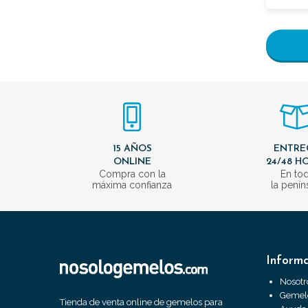
15 AÑOS
ENTRE
ONLINE
24/48 H
Compra con la
En to
máxima confianza
la penín
Inform
Nosotr
Gemelo
Tienda de venta online de gemelos para