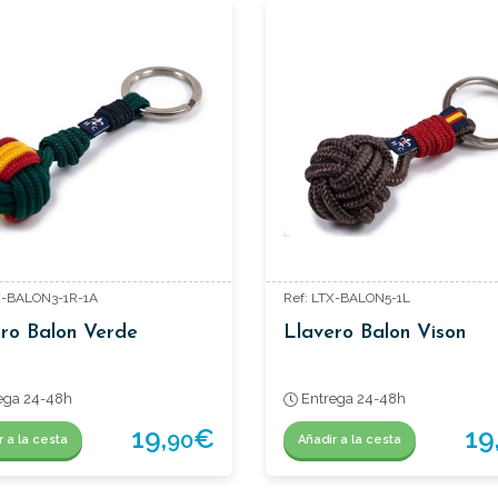
X-BALON3-1R-1A
Ref: LTX-BALON5-1L
ro Balon Verde
Llavero Balon Vison
ega 24-48h
Entrega 24-48h
19,
€
19
90
r a la cesta
Añadir a la cesta