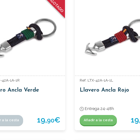
AGOTADO
X-42A-1A-1R
Ref: LTX-42A-1A-1L
ro Ancla Verde
Llavero Ancla Rojo
Entrega 24-48h
19,
€
19
90
r a la cesta
Añadir a la cesta