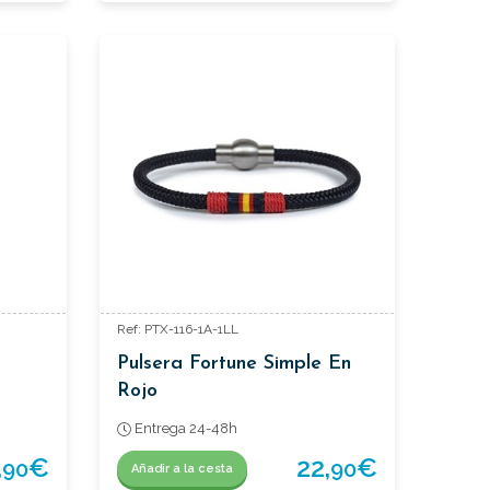
Ref: PTX-116-1A-1LL
Pulsera Fortune Simple En
Rojo
Entrega 24-48h
,
€
22,
€
90
90
Añadir a la cesta