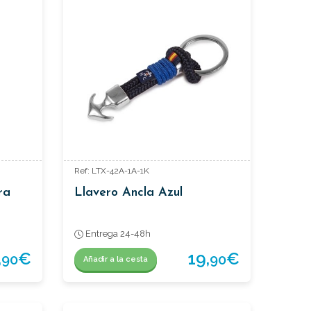
Ref: LTX-42A-1A-1K
ra
Llavero Ancla Azul
Entrega 24-48h
,
€
19,
€
90
90
Añadir a la cesta