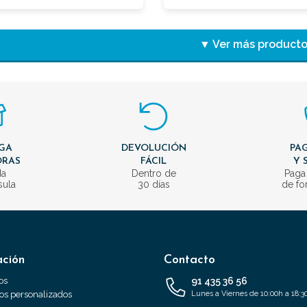
▼ Ver más product
GA
DEVOLUCIÓN
PAG
ORAS
FÁCIL
Y 
da
Dentro de
Paga
sula
30 días
de fo
ación
Contacto
os
91 435 36 56
s personalizados
Lunes a Viernes de 10:00h a 18:3