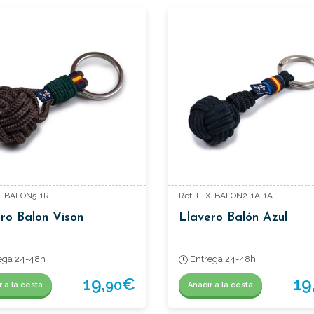
X-BALON5-1R
Ref: LTX-BALON2-1A-1A
ro Balon Vison
Llavero Balón Azul
ega 24-48h
Entrega 24-48h
19,
€
19
90
r a la cesta
Añadir a la cesta