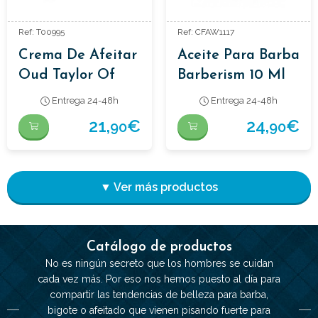
Ref: T00995
Ref: CFAW1117
Crema De Afeitar
Aceite Para Barba
Oud Taylor Of
Barberism 10 Ml
Old Bond Street
Entrega 24-48h
Entrega 24-48h
150gr
21,
€
24,
€
90
90
▼ Ver más productos
Catálogo de productos
No es ningún secreto que los hombres se cuidan
cada vez más. Por eso nos hemos puesto al día para
compartir las tendencias de belleza para barba,
bigote o afeitado que vienen pisando fuerte para