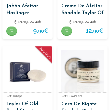
Jabón Afeitar
Crema De Afeitar
Haslinger
Sándalo Taylor Of
Lanolina Con
Old Bond Street
Entrega 24-48h
Entrega 24-48h
Jabonera 60gr
75ml
9,
€
12,
€
90
90
AGOTADO
Ref: T01052
Ref: CFAW2221
Taylor Of Old
Cera De Bigote