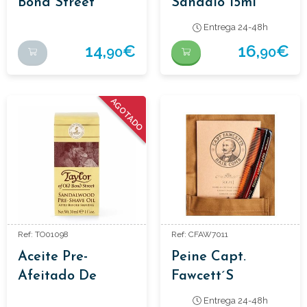
Bond Street
Sándalo 15ml
Jabón De Afeitar
Entrega 24-48h
Jermyn Street
14,
€
16,
€
90
90
Recambio
AGOTADO
Ref: TO01098
Ref: CFAW7011
Aceite Pre-
Peine Capt.
Afeitado De
Fawcett´s
Sándalo 30ml
Entrega 24-48h