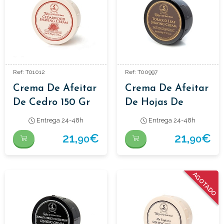
Ref: T01012
Ref: T00997
Crema De Afeitar
Crema De Afeitar
De Cedro 150 Gr
De Hojas De
Tabaco 150 Gr
Entrega 24-48h
Entrega 24-48h
21,
€
21,
€
90
90
AGOTADO