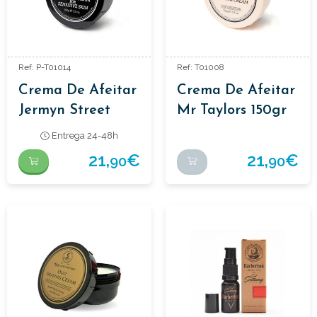
Ref: P-T01014
Ref: T01008
Crema De Afeitar
Crema De Afeitar
Jermyn Street
Mr Taylors 150gr
Collection 150gr
Entrega 24-48h
21,
€
21,
€
90
90