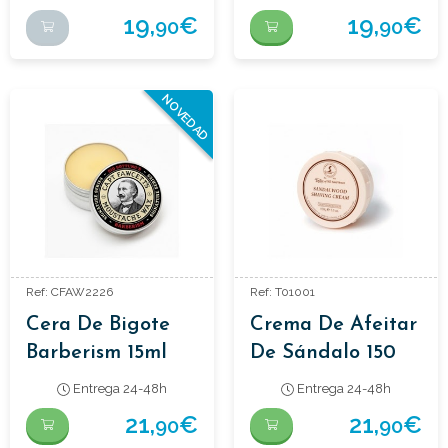
19,
€
19,
€
90
90
NOVEDAD
Ref: CFAW2226
Ref: T01001
Cera De Bigote
Crema De Afeitar
Barberism 15ml
De Sándalo 150
Gr
Entrega 24-48h
Entrega 24-48h
21,
€
21,
€
90
90