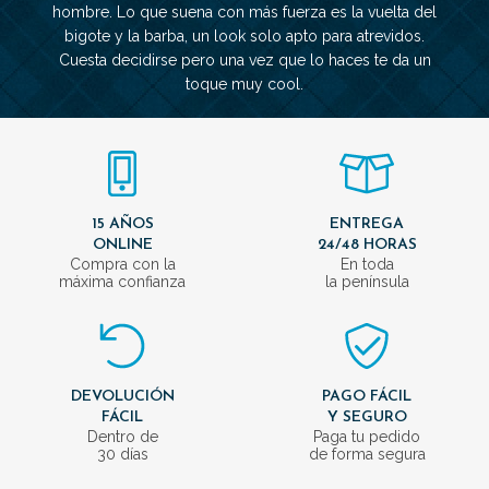
hombre. Lo que suena con más fuerza es la vuelta del
bigote y la barba, un look solo apto para atrevidos.
Cuesta decidirse pero una vez que lo haces te da un
toque muy cool.
15 AÑOS
ENTREGA
ONLINE
24/48 HORAS
Compra con la
En toda
máxima confianza
la península
DEVOLUCIÓN
PAGO FÁCIL
FÁCIL
Y SEGURO
Dentro de
Paga tu pedido
30 días
de forma segura