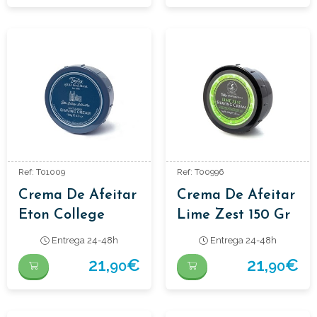
Ref: T01009
Ref: T00996
Crema De Afeitar
Crema De Afeitar
Eton College
Lime Zest 150 Gr
Collection 150gr
Entrega 24-48h
Entrega 24-48h
21,
€
21,
€
90
90