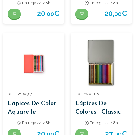
Entrega 24-48h
Entrega 24-48h
20,
€
20,
€
00
00
Ref: PW00567
Ref: PW00118
Lápices De Color
Lápices De
Aquarelle
Colores - Classic
(24 Piezas)
Entrega 24-48h
Entrega 24-48h
20,
€
27,
€
00
00