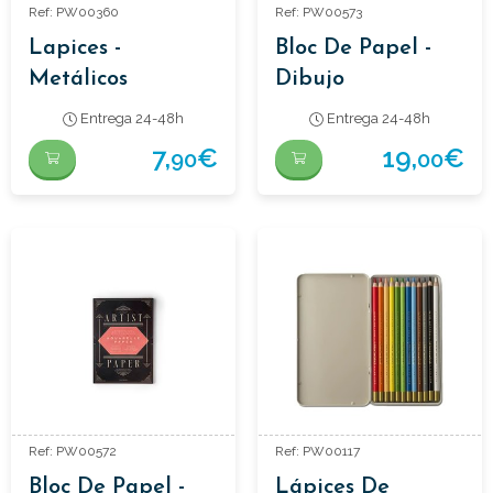
Ref: PW00360
Ref: PW00573
Lapices -
Bloc De Papel -
Metálicos
Dibujo
(Paquete De 3
Entrega 24-48h
Entrega 24-48h
Unidades)
7,
€
19,
€
90
00
Ref: PW00572
Ref: PW00117
Bloc De Papel -
Lápices De