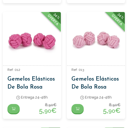
34%
34%
OFERTA
OFERTA
Ref: 012
Ref: 013
Gemelos Elásticos
Gemelos Elásticos
De Bola Rosa
De Bola Rosa
Chicle
Claro
Entrega 24-48h
Entrega 24-48h
8,
€
8,
€
90
90
5,
€
5,
€
90
90