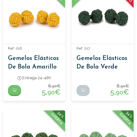
Ref: 016
Ref: 017
Gemelos Elásticos
Gemelos Elásticos
De Bola Amarillo
De Bola Verde
Oscuro
Entrega 24-48h
8,
€
8,
€
90
90
5,
€
5,
€
90
90
34%
34%
OFERTA
OFERTA