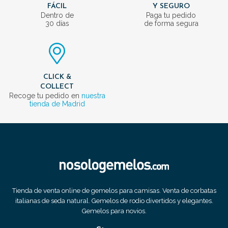
FÁCIL
Y SEGURO
Dentro de
Paga tu pedido
30 días
de forma segura
CLICK &
COLLECT
Recoge tu pedido en
nuestra
tienda de Madrid
Tienda de venta online de gemelos para camisas. Venta de corbatas
italianas de seda natural. Gemelos de rodio divertidos y elegantes.
Gemelos para novios.