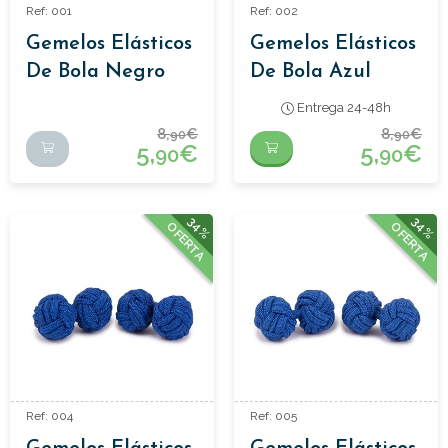
Ref: 001
Ref: 002
Gemelos Elásticos
Gemelos Elásticos
De Bola Negro
De Bola Azul
Marino
Entrega 24-48h
8,
€
8,
€
90
90
5,
€
5,
€
90
90
34%
34%
OFERTA
OFERTA
Ref: 004
Ref: 005