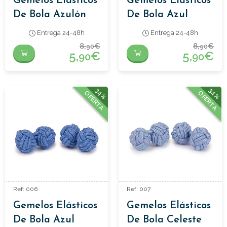
Gemelos Elásticos
Gemelos Elásticos
De Bola Azulón
De Bola Azul
Italia
Entrega 24-48h
Entrega 24-48h
8,
€
8,
€
90
90
5,
€
5,
€
90
90
34%
34%
OFERTA
OFERTA
Ref: 006
Ref: 007
Gemelos Elásticos
Gemelos Elásticos
De Bola Azul
De Bola Celeste