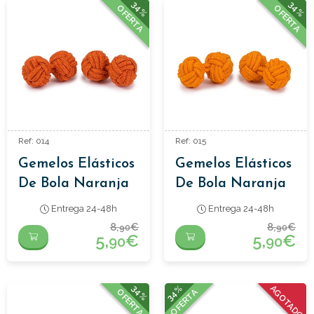
34%
34%
OFERTA
OFERTA
Ref: 014
Ref: 015
Gemelos Elásticos
Gemelos Elásticos
De Bola Naranja
De Bola Naranja
Claro
Entrega 24-48h
Entrega 24-48h
8,
€
8,
€
90
90
5,
€
5,
€
90
90
34%
34%
AGOTADO
OFERTA
OFERTA