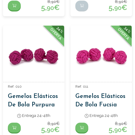
8,
€
8,
€
90
90
5,
€
5,
€
90
90
34%
34%
OFERTA
OFERTA
Ref: 010
Ref: 011
Gemelos Elásticos
Gemelos Elásticos
De Bola Purpura
De Bola Fucsia
Entrega 24-48h
Entrega 24-48h
8,
€
8,
€
90
90
5,
€
5,
€
90
90