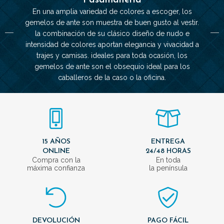
Pasamanería
En una amplia variedad de colores a escoger, los
gemelos de ante son muestra de buen gusto al vestir.
la combinación de su clásico diseño de nudo e
intensidad de colores aportan elegancia y vivacidad a
trajes y camisas. ideales para toda ocasión, los
gemelos de ante son el obsequio ideal para los
caballeros de la caso o la oficina.
15 AÑOS
ENTREGA
ONLINE
24/48 HORAS
Compra con la
En toda
máxima confianza
la península
DEVOLUCIÓN
PAGO FÁCIL