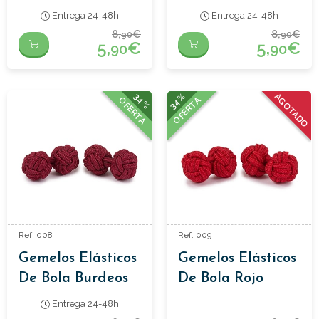
Cielo
Entrega 24-48h
Entrega 24-48h
8,
€
8,
€
90
90
5,
€
5,
€
90
90
34%
34%
AGOTADO
OFERTA
OFERTA
Ref: 008
Ref: 009
Gemelos Elásticos
Gemelos Elásticos
De Bola Burdeos
De Bola Rojo
Entrega 24-48h