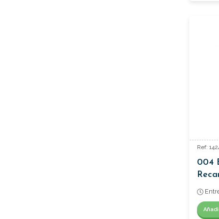
Ref: 14
004 B
Reca
Regul
Entr
Añadi