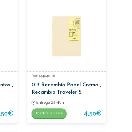
Ref: 14404006
ntos ,
013 Recambio Papel Crema ,
Recambio Traveler´s
Passaporte.
Entrega 24-48h
,
€
4,
€
50
50
Añadir a la cesta