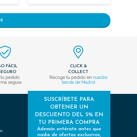
os
O FÁCIL
CLICK &
SEGURO
COLLECT
 tu pedido
Recoge tu pedido en
nuestra
rma segura
tienda de Madrid
SUSCRÍBETE PARA
OBTENER UN
DESCUENTO DEL 5% EN
TU PRIMERA COMPRA
Además entérate antes que
0h
nadie de ofertas exclusivas,