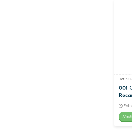
Ref: 14
001 
Reca
Regul
Entr
Añadi