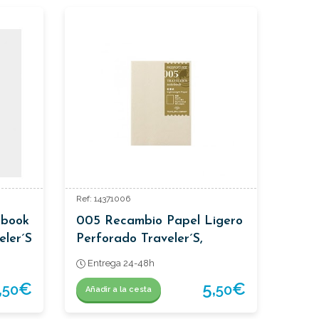
Ref: 14371006
ebook
005 Recambio Papel Ligero
eler´s
Perforado Traveler´s,
Tamaño Passaporte.
Entrega 24-48h
,
€
5,
€
50
50
Añadir a la cesta