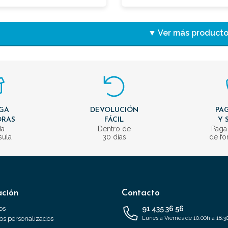
▼ Ver más product
GA
DEVOLUCIÓN
PAG
ORAS
FÁCIL
Y 
da
Dentro de
Paga
sula
30 días
de fo
ación
Contacto
os
91 435 36 56
s personalizados
Lunes a Viernes de 10:00h a 18:3