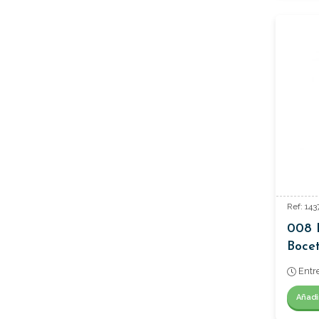
Ref: 14
008 
Bocet
Passa
Entr
Añadi