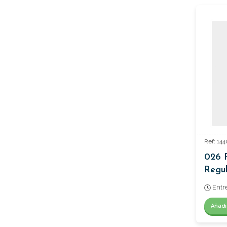
Ref: 14
026 
Regul
Entr
Añadi