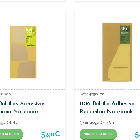
248006
Ref: 14256006
olsillos Adhesivos
006 Bolsillo Adhesivo
mbio Notebook
Recambio Notebook
ar Cuaderno Traveler´s
Regular Traveler´s
ega 24-48h
Entrega 24-48h
5,
€
5
90
r a la cesta
Añadir a la cesta