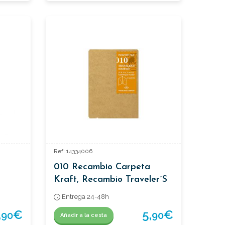
Ref: 14334006
010 Recambio Carpeta
Kraft, Recambio Traveler´s
Passaporte.
Entrega 24-48h
,
€
5,
€
90
90
Añadir a la cesta