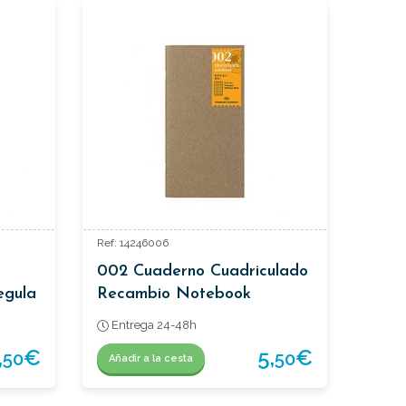
Ref: 14246006
002 Cuaderno Cuadriculado
egula
Recambio Notebook
Regular Traveler´s
Entrega 24-48h
,
€
5,
€
50
50
Añadir a la cesta