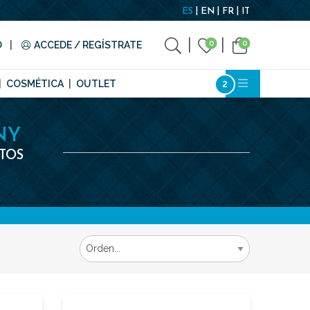
ES
EN
FR
IT
0
0
O
ACCEDE / REGÍSTRATE
COSMÉTICA
OUTLET
NY
NTOS