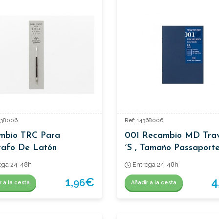
638006
Ref: 14368006
mbio TRC Para
001 Recambio MD Trav
rafo De Latón
´s , Tamaño Passaporte
ega 24-48h
Entrega 24-48h
1,
€
4
96
r a la cesta
Añadir a la cesta