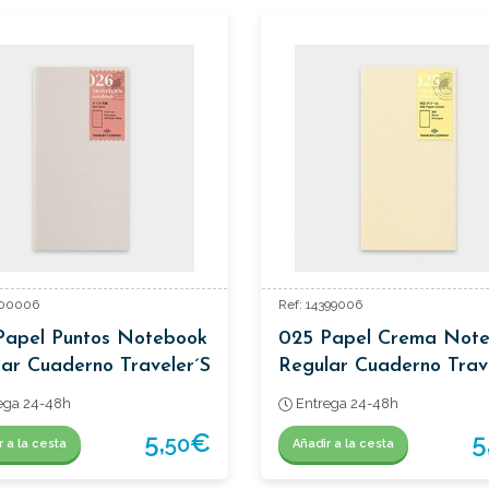
400006
Ref: 14399006
Papel Puntos Notebook
025 Papel Crema Not
ar Cuaderno Traveler´s
Regular Cuaderno Trav
ega 24-48h
Entrega 24-48h
5,
€
5
50
r a la cesta
Añadir a la cesta