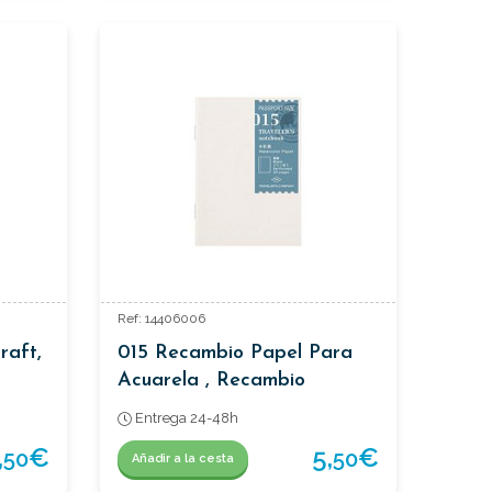
Ref: 14406006
raft,
015 Recambio Papel Para
Acuarela , Recambio
Traveler´s Passaporte.
Entrega 24-48h
,
€
5,
€
50
50
Añadir a la cesta