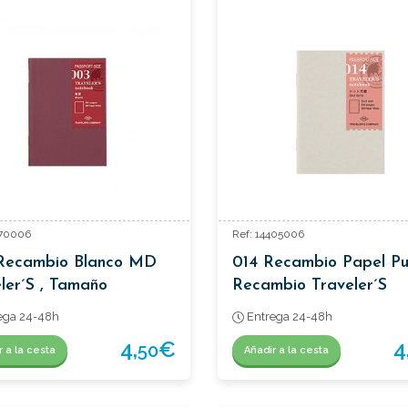
370006
Ref: 14405006
Recambio Blanco MD
014 Recambio Papel Pu
ler´s , Tamaño
Recambio Traveler´s
porte.
Passaporte.
ega 24-48h
Entrega 24-48h
4,
€
4
50
r a la cesta
Añadir a la cesta