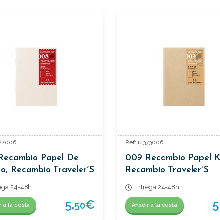
372006
Ref: 14373006
Recambio Papel De
009 Recambio Papel K
o, Recambio Traveler´s
Recambio Traveler´s
porte.
Passaporte.
ega 24-48h
Entrega 24-48h
5,
€
5
50
r a la cesta
Añadir a la cesta