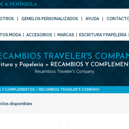
0€ A PENÍNSULA
OTROS
GEMELOS PERSONALIZADOS
AYUDA
CONTACT
TOS MODA
ACCESORIOS
MARCAS
ESCRITURA Y PAPELERÍA
ECAMBIOS TRAVELER'S COMPA
ritura y Papelería » RECAMBIOS Y COMPLEME
Recambios Traveler's Company
S Y COMPLEMENTOS
RECAMBIOS TRAVELER'S COMPANY
ctos disponibles