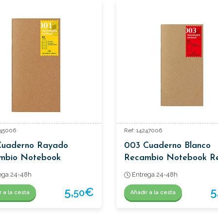
245006
Ref: 14247006
Cuaderno Rayado
003 Cuaderno Blanco
mbio Notebook
Recambio Notebook R
ar Cuaderno Traveler´s
RTraveler´s
ega 24-48h
Entrega 24-48h
5,
€
5
50
r a la cesta
Añadir a la cesta