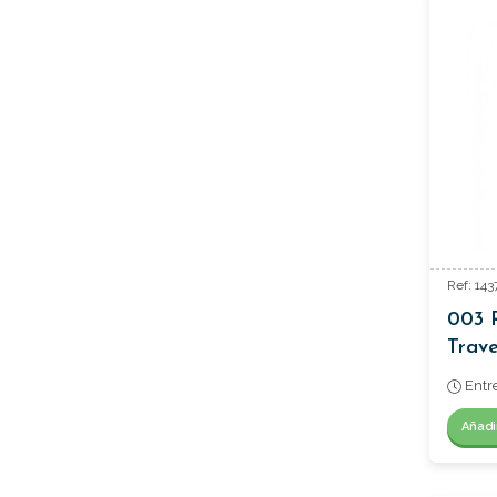
Ref: 14
003 
Trave
Passa
Entr
Añadi