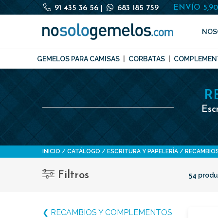
ENVÍO 5,9
91 435 36 56
|
683 185 759
NOS
GEMELOS PARA CAMISAS
CORBATAS
COMPLEMEN
R
Esc
INICIO
CATÁLOGO
ESCRITURA Y PAPELERÍA
RECAMBIO
Filtros
54 produ
❮ RECAMBIOS Y COMPLEMENTOS