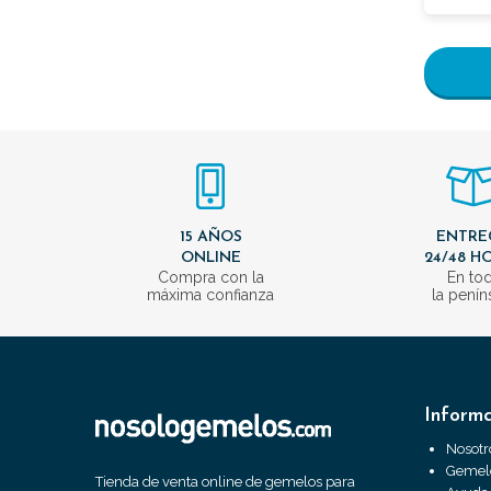
15 AÑOS
ENTRE
ONLINE
24/48 H
Compra con la
En to
máxima confianza
la penín
Inform
Nosotr
Gemelo
Tienda de venta online de gemelos para