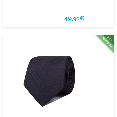
49,
€
90
34%
OFFERTA