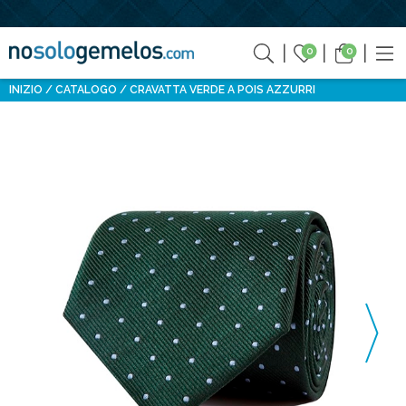
0
0
INIZIO
CATALOGO
CRAVATTA VERDE A POIS AZZURRI