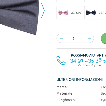
27,90€
27,9
Numero
di
articoli
POSSIAMO AIUTARTI
+34 91 435 36 
L-V 10:00 - 18:30 ore
ULTERIORI INFORMAZIONI
Marca:
Car
Materiale:
Set
Lunghezza:
13