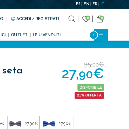
ES
EN
FR
IT
0
0
TO
ACCEDI / REGISTRATI
ICI
OUTLET
I PIÙ VENDUTI
35,
€
00
27,
€
 seta
90
DISPONIBILE
21% OFFERTA
0€
27,90€
27,90€