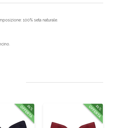
composizione: 100% seta naturale.
ncino.
21%
21%
OFFERTA
OFFERTA