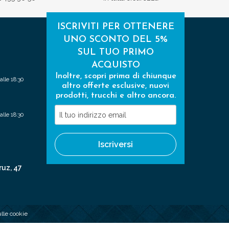
ISCRIVITI PER OTTENERE
UNO SCONTO DEL 5%
SUL TUO PRIMO
ACQUISTO
Inoltre, scopri prima di chiunque
alle 18:30
altro offerte esclusive, nuovi
prodotti, trucchi e altro ancora.
Il
alle 18:30
tuo
indirizzo
Iscriversi
email
ruz, 47
ulle cookie