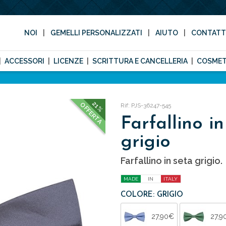
NOI
GEMELLI PERSONALIZZATI
AIUTO
CONTAT
ACCESSORI
LICENZE
SCRITTURA E CANCELLERIA
COSMET
21%
OFFERTA
Rif: PJS-36247-545
Farfallino in
grigio
Farfallino in seta grigio.
MADE
IN
ITALY
COLORE: GRIGIO
27,90€
27,9