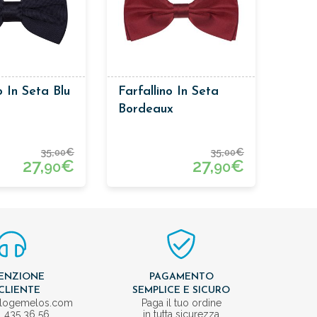
o In Seta Blu
Farfallino In Seta
Bordeaux
35,
€
35,
€
00
00
27,
€
27,
€
90
90
ENZIONE
PAGAMENTO
CLIENTE
SEMPLICE E SICURO
ologemelos.com
Paga il tuo ordine
1 435 36 56
in tutta sicurezza