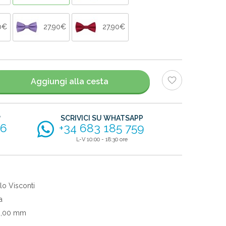
0€
27,90€
27,90€
Aggiungi alla cesta
?
SCRIVICI SU WHATSAPP
56
+34 683 185 759
L-V 10:00 - 18:30 ore
lo Visconti
a
0,00 mm