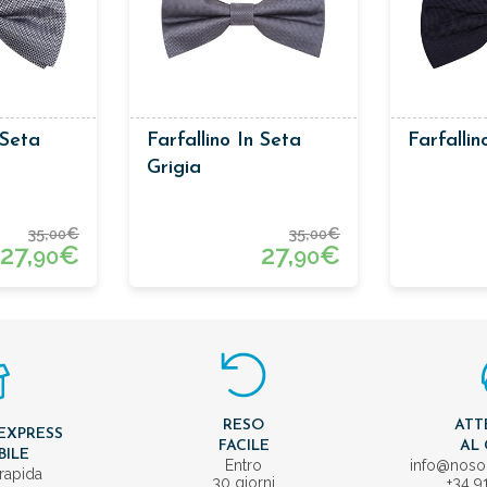
 Seta
Farfallino In Seta
Farfallin
Grigia
35,
€
35,
€
00
00
27,
€
27,
€
90
90
RESO
ATT
EXPRESS
FACILE
AL 
BILE
Entro
info@nos
rapida
30 giorni
+34 9