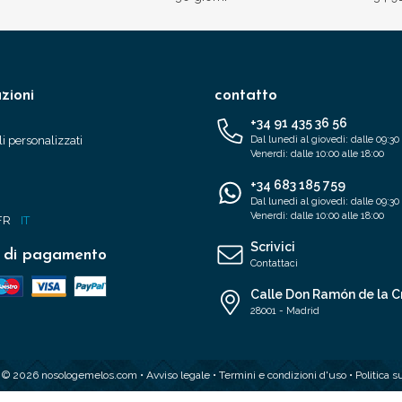
zioni
contatto
+34 91 435 36 56
i personalizzati
Dal lunedì al giovedì: dalle 09:30 
Venerdì: dalle 10:00 alle 18:00
+34 683 185 759
Dal lunedì al giovedì: dalle 09:30 
Venerdì: dalle 10:00 alle 18:00
FR
IT
Scrivici
 di pagamento
Contattaci
Calle Don Ramón de la C
28001 - Madrid
t © 2026 nosologemelos.com •
Avviso legale
•
Termini e condizioni d'uso
•
Politica s