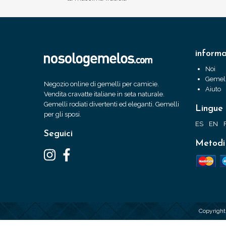
informa
Noi
Gemell
Negozio online di gemelli per camicie.
Aiuto
Vendita cravatte italiane in seta naturale.
Gemelli rodiati divertenti ed eleganti. Gemelli
Lingue
per gli sposi.
ES
EN
Seguici
Metodi
Copyrigh