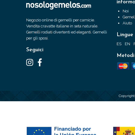
informa
Noi
Gemell
Negozio online di gemelli per camicie.
Aiuto
Vendita cravatte italiane in seta naturale.
Gemelli rodiati divertenti ed eleganti. Gemelli
Lingue
per gli sposi.
ES
EN
Seguici
Metodi
Copyrigh