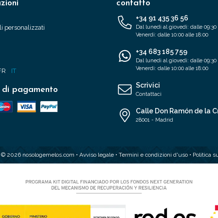
zioni
contatto
+34 91 435 36 56
i personalizzati
Dal lunedì al giovedì: dalle 09:30 
Venerdì: dalle 10:00 alle 18:00
+34 683 185 759
Dal lunedì al giovedì: dalle 09:30 
Venerdì: dalle 10:00 alle 18:00
FR
IT
Scrivici
 di pagamento
Contattaci
Calle Don Ramón de la C
28001 - Madrid
t © 2026 nosologemelos.com •
Avviso legale
•
Termini e condizioni d'uso
•
Politica s