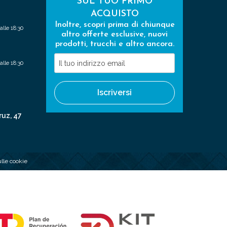
SUL TUO PRIMO
ACQUISTO
Inoltre, scopri prima di chiunque
alle 18:30
altro offerte esclusive, nuovi
prodotti, trucchi e altro ancora.
Il
alle 18:30
tuo
indirizzo
Iscriversi
email
ruz, 47
ulle cookie