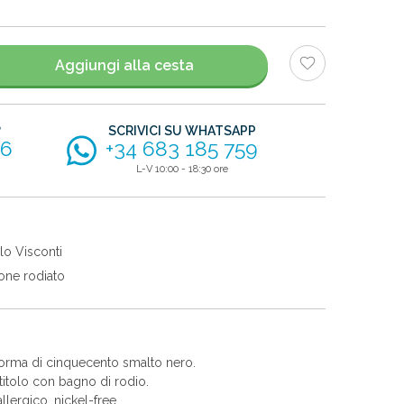
Aggiungi alla cesta
?
SCRIVICI SU WHATSAPP
56
+34 683 185 759
L-V 10:00 - 18:30 ore
lo Visconti
one rodiato
forma di cinquecento smalto nero.
itolo con bagno di rodio.
allergico, nickel-free.