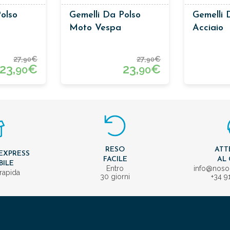
olso
Gemelli Da Polso
Gemelli 
Moto Vespa
Acciaio
27,
€
27,
€
90
90
23,
€
23,
€
90
90
RESO
ATT
EXPRESS
FACILE
AL 
BILE
Entro
info@nos
rapida
30 giorni
+34 9