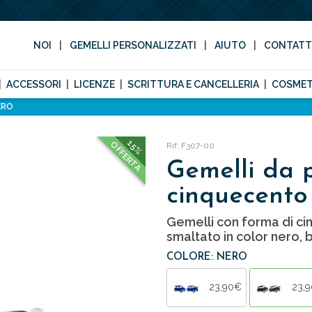
NOI
GEMELLI PERSONALIZZATI
AIUTO
CONTAT
ACCESSORI
LICENZE
SCRITTURA E CANCELLERIA
COSMET
ERO
15%
OFFERTA
Rif: F307-00
Gemelli da 
cinquecento
Gemelli con forma di c
smaltato in color nero, b
COLORE: NERO
23,90€
23,