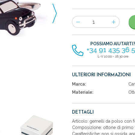
Numero
di
articoli
POSSIAMO AIUTARTI
+34 91 435 36 
L-V 10:00 - 18:30 ore
ULTERIORI INFORMAZIONI
Marca:
Car
Materiale:
Ott
DETTAGLI
Articolo: gemelli da polso con 
Composizione: ottone di primo t
Caratteristiche: non si ossida, an