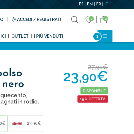
ES
EN
FR
IT
0
0
TO
ACCEDI / REGISTRATI
ICI
OUTLET
I PIÙ VENDUTI
27,
€
90
23,
€
polso
90
 nero
DISPONIBILE
inquecento,
15% OFFERTA
agnati in rodio.
90€
23,90€