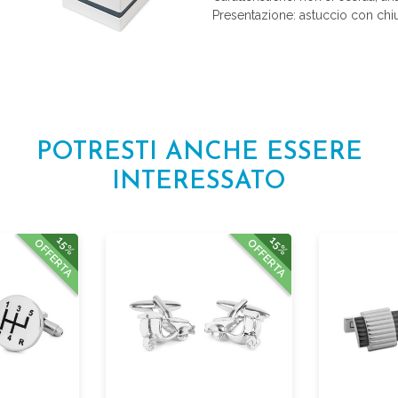
Presentazione: astuccio con chiu
POTRESTI ANCHE ESSERE
INTERESSATO
15%
15%
OFFERTA
OFFERTA