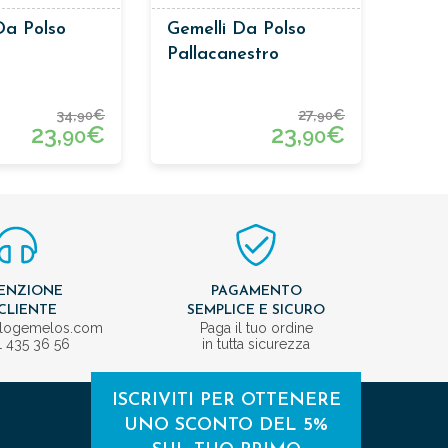
Da Polso
Gemelli Da Polso
Pallacanestro
34,
€
27,
€
90
90
23,
€
23,
€
90
90
ENZIONE
PAGAMENTO
CLIENTE
SEMPLICE E SICURO
ologemelos.com
Paga il tuo ordine
1 435 36 56
in tutta sicurezza
ISCRIVITI PER OTTENERE
UNO SCONTO DEL 5%