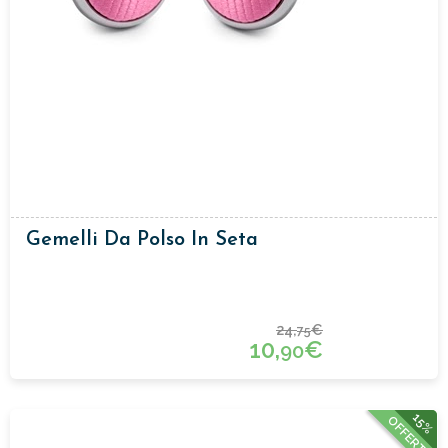
Gemelli Da Polso In Seta
24,
€
75
10,
€
90
15%
OFFERTA