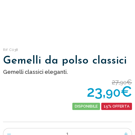
Rif: C038
Gemelli da polso classici
Gemelli classici eleganti.
27,
€
90
23,
€
90
DISPONIBILE
15% OFFERTA
Numero