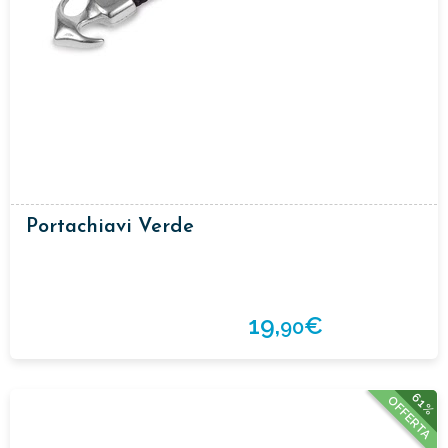
Portachiavi Verde
19,
€
90
61%
OFFERTA