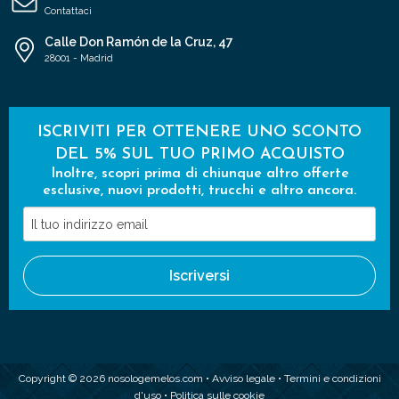
Contattaci
Calle Don Ramón de la Cruz, 47
28001 - Madrid
ISCRIVITI PER OTTENERE UNO SCONTO
DEL 5% SUL TUO PRIMO ACQUISTO
Inoltre, scopri prima di chiunque altro offerte
esclusive, nuovi prodotti, trucchi e altro ancora.
Il
tuo
indirizzo
Iscriversi
email
Copyright © 2026 nosologemelos.com •
Avviso legale
•
Termini e condizioni
d'uso
•
Politica sulle cookie