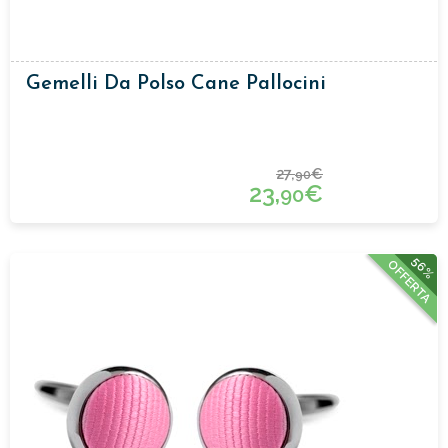
Gemelli Da Polso Cane Pallocini
27,
€
90
23,
€
90
56%
OFFERTA