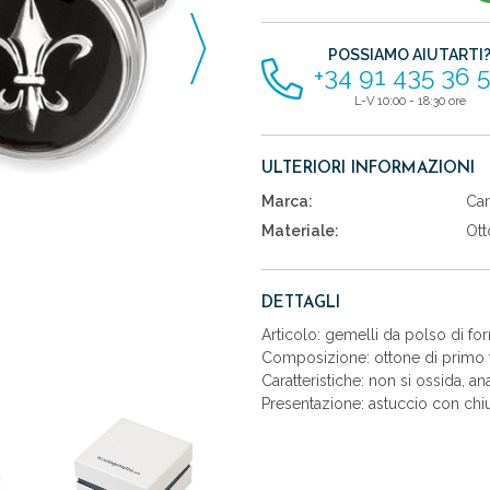
articoli
POSSIAMO AIUTARTI
+34 91 435 36 
L-V 10:00 - 18:30 ore
ULTERIORI INFORMAZIONI
Marca:
Car
Materiale:
Ott
DETTAGLI
Articolo: gemelli da polso di for
Composizione: ottone di primo t
Caratteristiche: non si ossida, an
Presentazione: astuccio con chiu