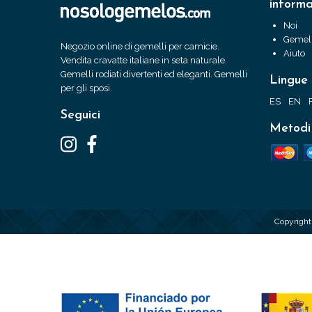
informa
Noi
Gemell
Negozio online di gemelli per camicie.
Aiuto
Vendita cravatte italiane in seta naturale.
Gemelli rodiati divertenti ed eleganti. Gemelli
Lingue
per gli sposi.
ES
EN
Seguici
Metodi
Copyrigh