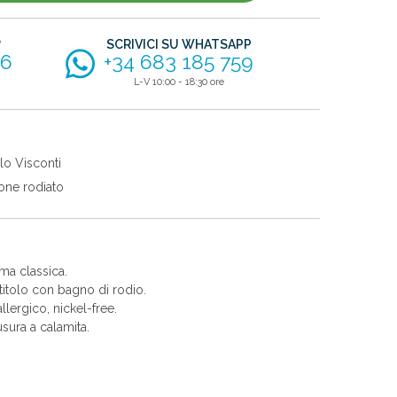
?
SCRIVICI SU WHATSAPP
56
+34 683 185 759
L-V 10:00 - 18:30 ore
lo Visconti
one rodiato
ma classica.
itolo con bagno di rodio.
allergico, nickel-free.
sura a calamita.