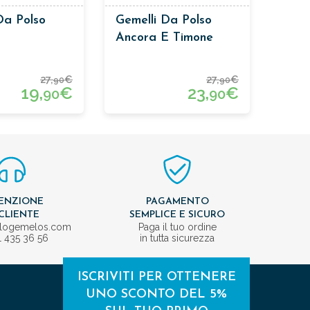
Da Polso
Gemelli Da Polso
Ancora E Timone
27,
€
27,
€
90
90
19,
€
23,
€
90
90
ENZIONE
PAGAMENTO
CLIENTE
SEMPLICE E SICURO
ologemelos.com
Paga il tuo ordine
1 435 36 56
in tutta sicurezza
ISCRIVITI PER OTTENERE
UNO SCONTO DEL 5%