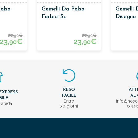
olso
Gemelli Da Polso
Gemelli 
Forbici Sc
Disegno
27,
€
27,
€
90
90
23,
€
23,
€
90
90
RESO
ATT
EXPRESS
FACILE
AL 
BILE
Entro
info@nos
rapida
30 giorni
+34 9