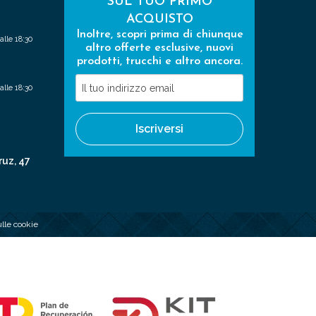
SUL TUO PRIMO
ACQUISTO
Inoltre, scopri prima di chiunque
alle 18:30
altro offerte esclusive, nuovi
prodotti, trucchi e altro ancora.
Il
alle 18:30
tuo
indirizzo
Iscriversi
email
ruz, 47
ulle cookie