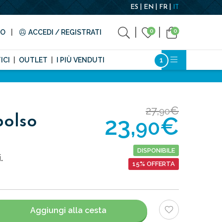
ES
EN
FR
IT
0
0
TO
ACCEDI / REGISTRATI
ICI
OUTLET
I PIÙ VENDUTI
27,
€
90
23,
€
polso
90
DISPONIBILE
.
15% OFFERTA
Aggiungi alla cesta