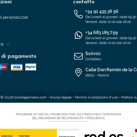
zioni
contatto
+34 91 435 36 56
i personalizzati
Dal lunedì al giovedì: dalle 09:30 
Venerdì: dalle 10:00 alle 18:00
+34 683 185 759
Dal lunedì al giovedì: dalle 09:30 
Venerdì: dalle 10:00 alle 18:00
FR
IT
Scrivici
 di pagamento
Contattaci
Calle Don Ramón de la C
28001 - Madrid
t © 2026 nosologemelos.com •
Avviso legale
•
Termini e condizioni d'uso
•
Politica s