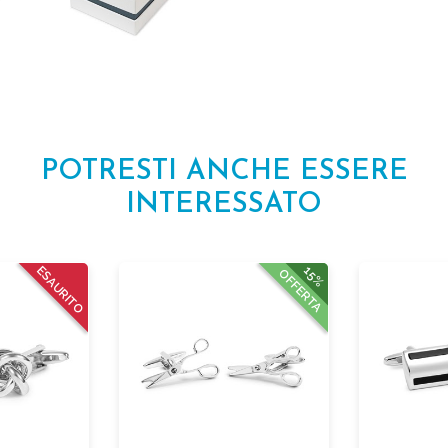
POTRESTI ANCHE ESSERE
INTERESSATO
ESAURITO
15%
OFFERTA