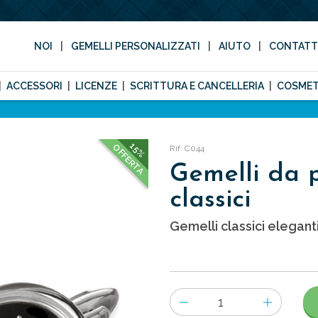
NOI
GEMELLI PERSONALIZZATI
AIUTO
CONTAT
ACCESSORI
LICENZE
SCRITTURA E CANCELLERIA
COSMET
15%
OFFERTA
Rif: C044
Gemelli da 
classici
Gemelli classici eleganti
Numero
di