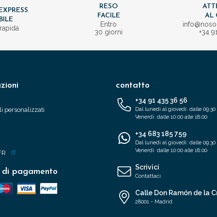
RESO
ATT
EXPRESS
FACILE
AL 
BILE
Entro
info@nos
rapida
30 giorni
+34 9
zioni
contatto
+34 91 435 36 56
i personalizzati
Dal lunedì al giovedì: dalle 09:30 
Venerdì: dalle 10:00 alle 18:00
+34 683 185 759
Dal lunedì al giovedì: dalle 09:30 
Venerdì: dalle 10:00 alle 18:00
FR
IT
Scrivici
 di pagamento
Contattaci
Calle Don Ramón de la C
28001 - Madrid