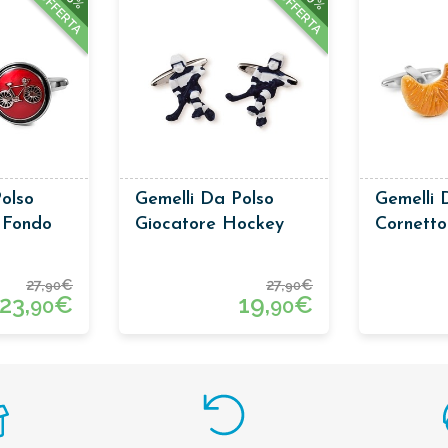
OFFERTA
OFFERTA
olso
Gemelli Da Polso
Gemelli 
u Fondo
Giocatore Hockey
Cornetto
27,
€
27,
€
90
90
23,
€
19,
€
90
90