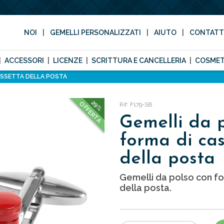
NOI
GEMELLI PERSONALIZZATI
AIUTO
CONTAT
ACCESSORI
LICENZE
SCRITTURA E CANCELLERIA
COSMET
ASSETTA DELLA POSTA
29%
OFFERTA
Rif: F179-SB
Gemelli da 
forma di cas
della posta
Gemelli da polso con fo
della posta.