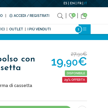
ES
EN
FR
IT
0
0
TO
ACCEDI / REGISTRATI
ICI
OUTLET
I PIÙ VENDUTI
27,
€
90
19,
€
polso con
90
setta
DISPONIBILE
29% OFFERTA
rma di cassetta