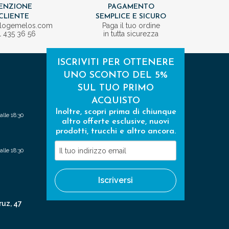
ENZIONE
PAGAMENTO
CLIENTE
SEMPLICE E SICURO
ologemelos.com
Paga il tuo ordine
1 435 36 56
in tutta sicurezza
ISCRIVITI PER OTTENERE
UNO SCONTO DEL 5%
SUL TUO PRIMO
ACQUISTO
Inoltre, scopri prima di chiunque
alle 18:30
altro offerte esclusive, nuovi
prodotti, trucchi e altro ancora.
Il
alle 18:30
tuo
indirizzo
Iscriversi
email
ruz, 47