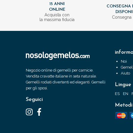
15 ANNI
CONSEGNA 
ONLINE
DISPONI
Acquista con
Consegna 
la massima fiducia
informa
Noi
Gemell
Negozio online di gemelli per camicie.
Aiuto
Vendita cravatte italiane in seta naturale.
Gemelli rodiati divertenti ed eleganti. Gemelli
Lingue
per gli sposi.
ES
EN
Seguici
Metodi