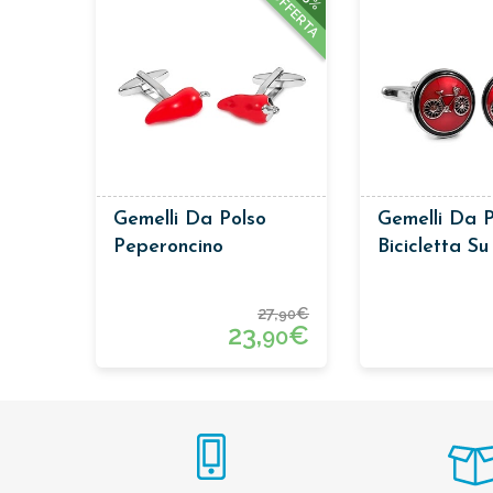
OFFERTA
Gemelli Da Polso
Gemelli Da P
Peperoncino
Bicicletta S
Rosso
27,
€
90
23,
€
90