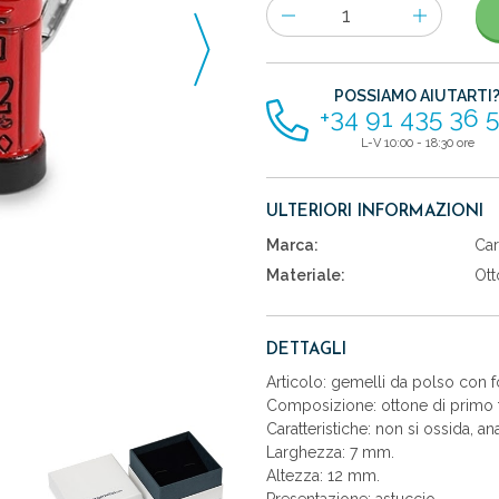
Numero
di
articoli
POSSIAMO AIUTARTI
+34 91 435 36 
L-V 10:00 - 18:30 ore
ULTERIORI INFORMAZIONI
Marca:
Car
Materiale:
Ott
DETTAGLI
Articolo: gemelli da polso con f
Composizione: ottone di primo t
Caratteristiche: non si ossida, an
Larghezza: 7 mm.
Altezza: 12 mm.
Presentazione: astuccio.