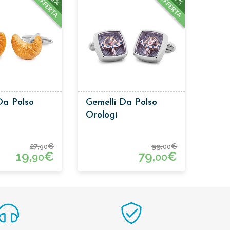
OFFERTA
OFFERTA
Da Polso
Gemelli Da Polso
Orologi
27,
€
99,
€
90
00
19,
€
79,
€
90
00