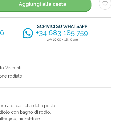
Aggiungi alla cesta
?
SCRIVICI SU WHATSAPP
56
+34 683 185 759
L-V 10:00 - 18:30 ore
lo Visconti
one rodiato
orma di cassetta della posta.
itolo con bagno di rodio.
allergico, nickel-free.