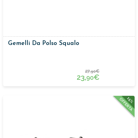
Gemelli Da Polso Squalo
27,
€
90
23,
€
90
15%
OFFERTA