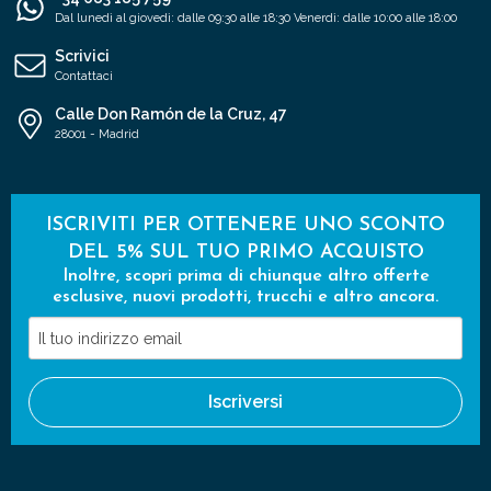
Dal lunedì al giovedì: dalle 09:30 alle 18:30 Venerdì: dalle 10:00 alle 18:00
Scrivici
Contattaci
Calle Don Ramón de la Cruz, 47
28001 - Madrid
ISCRIVITI PER OTTENERE UNO SCONTO
DEL 5% SUL TUO PRIMO ACQUISTO
Inoltre, scopri prima di chiunque altro offerte
esclusive, nuovi prodotti, trucchi e altro ancora.
Il
tuo
indirizzo
Iscriversi
email