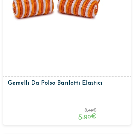
Gemelli Da Polso Barilotti Elastici
8,
€
90
5,
€
90