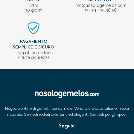
FACILE
AL CLIENTE
Entro
info@nosologemelos.com
30 giorni
+34 91 435 36 56
PAGAMENTO
SEMPLICE E SICURO
Paga il tuo ordine
in tutta sicurezza
Negozio online di gemelli per camicie. Vendita cravatte italiane in seta
naturale. Gemelli rodiati divertenti ed eleganti. Gemelli per gli sposi.
Seguici