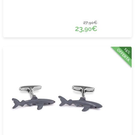
27,
€
90
23,
€
90
15%
OFFERTA