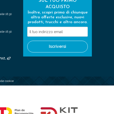
SUL TUO PRIMO
ACQUISTO
Inoltre, scopri prima di chiunque
alle 18:30
altro offerte esclusive, nuovi
prodotti, trucchi e altro ancora.
Il
alle 18:30
tuo
indirizzo
Iscriversi
email
ruz, 47
ulle cookie