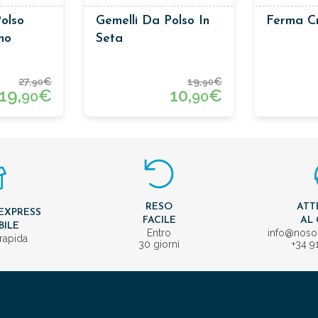
olso
Gemelli Da Polso In
Ferma C
no
Seta
27,
€
19,
€
90
90
19,
€
10,
€
90
90
RESO
ATT
EXPRESS
FACILE
AL 
BILE
Entro
info@nos
rapida
30 giorni
+34 9