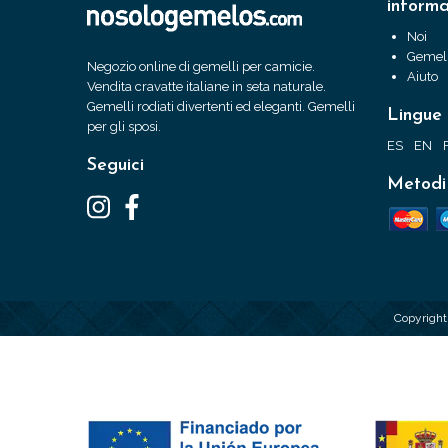
informa
Noi
Gemell
Negozio online di gemelli per camicie.
Aiuto
Vendita cravatte italiane in seta naturale.
Gemelli rodiati divertenti ed eleganti. Gemelli
Lingue
per gli sposi.
ES
EN
Seguici
Metodi
Copyrigh