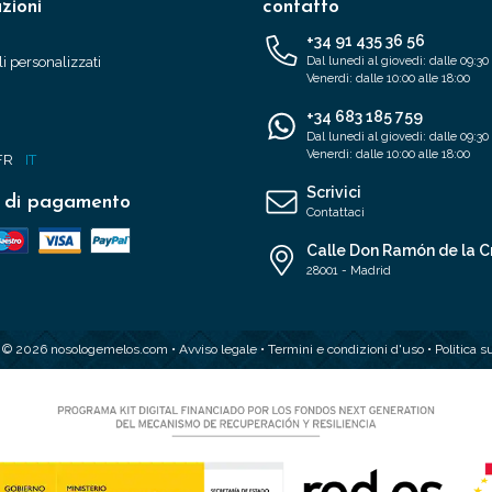
zioni
contatto
+34 91 435 36 56
i personalizzati
Dal lunedì al giovedì: dalle 09:30 
Venerdì: dalle 10:00 alle 18:00
+34 683 185 759
Dal lunedì al giovedì: dalle 09:30 
Venerdì: dalle 10:00 alle 18:00
FR
IT
Scrivici
 di pagamento
Contattaci
Calle Don Ramón de la C
28001 - Madrid
t © 2026 nosologemelos.com •
Avviso legale
•
Termini e condizioni d'uso
•
Politica s