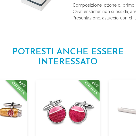
Composizione: ottone di primo t
Caratteristiche: non si ossida, an
Presentazione: astuccio con chiu
POTRESTI ANCHE ESSERE
INTERESSATO
46%
29%
OFFERTA
OFFERTA