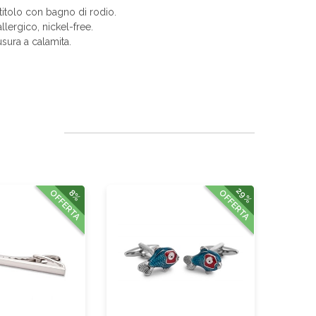
itolo con bagno di rodio.
allergico, nickel-free.
sura a calamita.
29%
8%
OFFERTA
OFFERTA