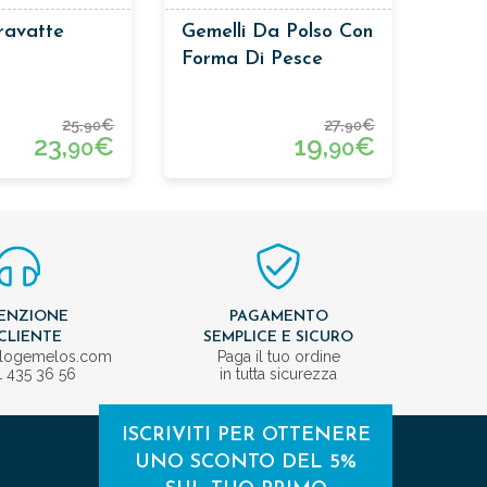
ravatte
Gemelli Da Polso Con
Forma Di Pesce
25,
€
27,
€
90
90
23,
€
19,
€
90
90
ENZIONE
PAGAMENTO
CLIENTE
SEMPLICE E SICURO
ologemelos.com
Paga il tuo ordine
1 435 36 56
in tutta sicurezza
ISCRIVITI PER OTTENERE
UNO SCONTO DEL 5%