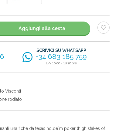
Aggiungi alla cesta
?
SCRIVICI SU WHATSAPP
56
+34 683 185 759
L-V 10:00 - 18:30 ore
lo Visconti
one rodiato
uranti una fiche da texas holde´m poker (high stakes of