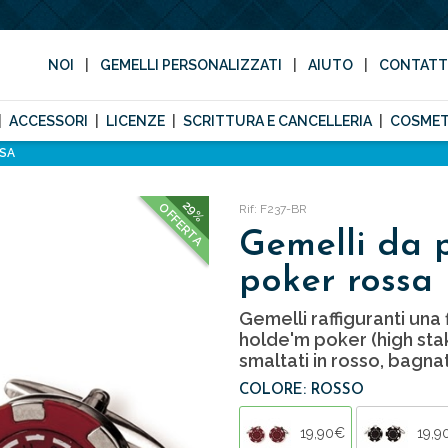
NOI
GEMELLI PERSONALIZZATI
AIUTO
CONTAT
ACCESSORI
LICENZE
SCRITTURA E CANCELLERIA
COSMET
SSA
29%
OFFERTA
Rif: F237-BR
Gemelli da p
poker rossa
Gemelli raffiguranti una
holde'm poker (high sta
smaltati in rosso, bagnat
COLORE: ROSSO
19,90€
19,9