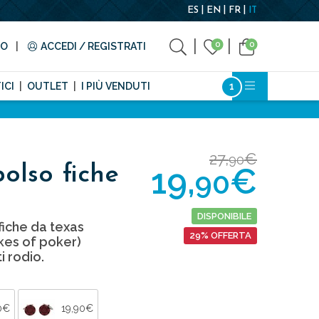
ES
EN
FR
IT
0
0
TO
ACCEDI / REGISTRATI
ICI
OUTLET
I PIÙ VENDUTI
27,
€
90
19,
€
olso fiche
90
DISPONIBILE
 fiche da texas
29% OFFERTA
kes of poker)
i rodio.
0€
19,90€