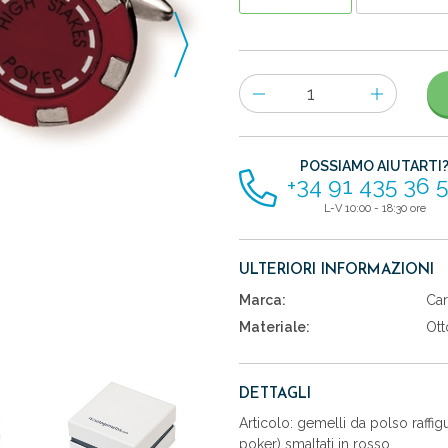
Numero
di
articoli
POSSIAMO AIUTARTI
+34 91 435 36 
L-V 10:00 - 18:30 ore
ULTERIORI INFORMAZIONI
Marca:
Car
Materiale:
Ott
DETTAGLI
Articolo: gemelli da polso raffig
poker) smaltati in rosso.