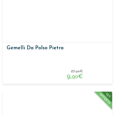
Gemelli Da Polso Pietra
27,
€
90
9,
€
90
15%
OFFERTA