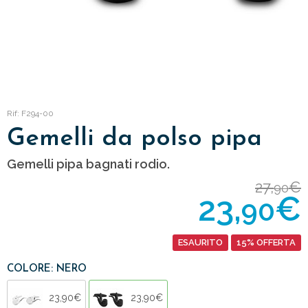
Rif: F294-00
Gemelli da polso pipa
Gemelli pipa bagnati rodio.
27,
€
90
23,
€
90
ESAURITO
15% OFFERTA
COLORE: NERO
23,90€
23,90€