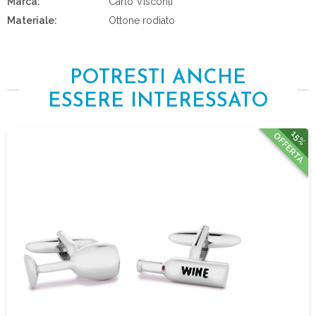
Marca:
Carlo Visconti
Materiale:
Ottone rodiato
POTRESTI ANCHE
ESSERE INTERESSATO
15%
OFFERTA