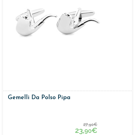
Gemelli Da Polso Pipa
27,
€
90
23,
€
90