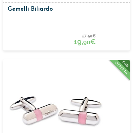
Gemelli Biliardo
27,
€
90
19,
€
90
65%
OFFERTA