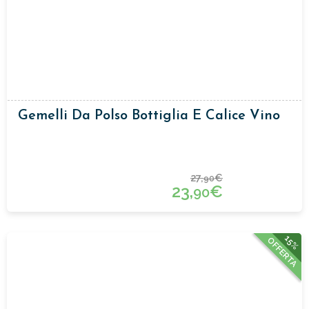
Gemelli Da Polso Bottiglia E Calice Vino
27,
€
90
23,
€
90
15%
OFFERTA