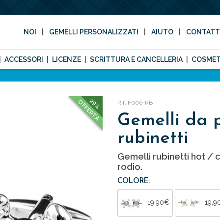
NOI
GEMELLI PERSONALIZZATI
AIUTO
CONTAT
ACCESSORI
LICENZE
SCRITTURA E CANCELLERIA
COSMET
29%
OFFERTA
Rif: F006-RB
Gemelli da 
rubinetti
Gemelli rubinetti hot / c
rodio.
COLORE:
19,90€
19,9