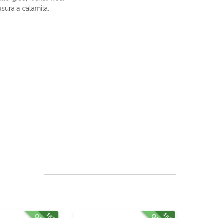
sura a calamita.
15%
15%