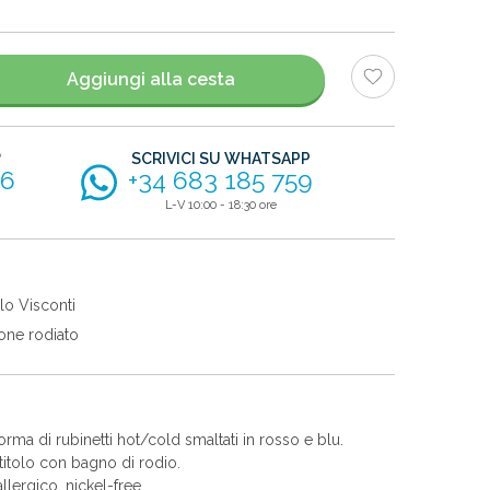
Aggiungi alla cesta
?
SCRIVICI SU WHATSAPP
56
+34 683 185 759
L-V 10:00 - 18:30 ore
lo Visconti
one rodiato
rma di rubinetti hot/cold smaltati in rosso e blu.
itolo con bagno di rodio.
allergico, nickel-free.