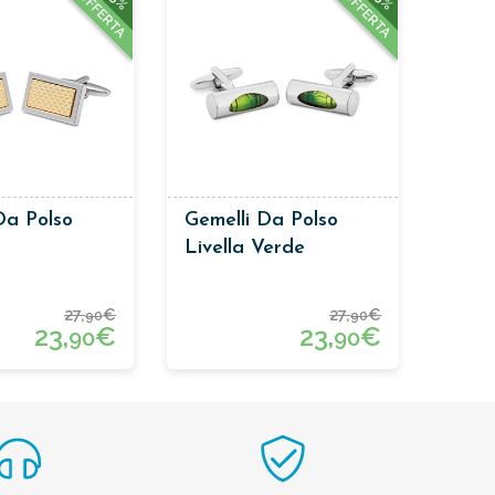
OFFERTA
OFFERTA
Da Polso
Gemelli Da Polso
Livella Verde
27,
€
27,
€
90
90
23,
€
23,
€
90
90