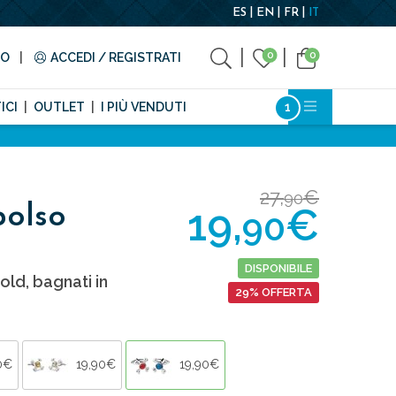
ES
EN
FR
IT
0
0
TO
ACCEDI / REGISTRATI
ICI
OUTLET
I PIÙ VENDUTI
27,
€
90
19,
€
polso
90
DISPONIBILE
old, bagnati in
29% OFFERTA
0€
19,90€
19,90€