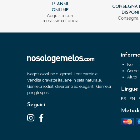
15 ANNI
CONSEGNA 
ONLINE
DISPONI
Acquista con
Consegna 
la massima fiducia
informa
Noi
Gemell
Negozio online di gemelli per camicie.
Aiuto
Vendita cravatte italiane in seta naturale.
Gemelli rodiati divertenti ed eleganti. Gemelli
Lingue
per gli sposi.
ES
EN
Seguici
Metodi