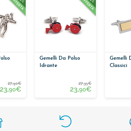
OFFERTA
OFFERTA
olso
Gemelli Da Polso
Gemelli 
Idrante
Classici
27,
€
27,
€
90
35
23,
€
23,
€
90
90