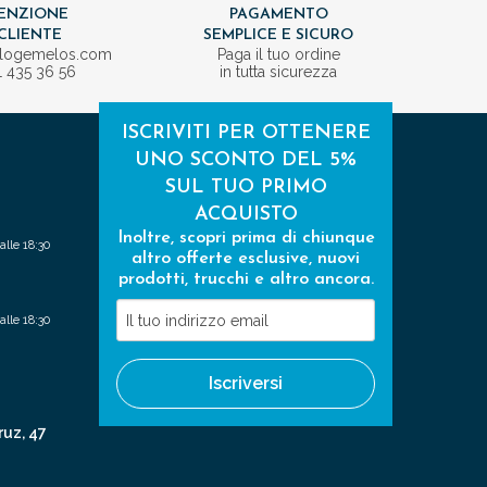
ENZIONE
PAGAMENTO
CLIENTE
SEMPLICE E SICURO
ologemelos.com
Paga il tuo ordine
1 435 36 56
in tutta sicurezza
ISCRIVITI PER OTTENERE
UNO SCONTO DEL 5%
SUL TUO PRIMO
ACQUISTO
Inoltre, scopri prima di chiunque
alle 18:30
altro offerte esclusive, nuovi
prodotti, trucchi e altro ancora.
Il
alle 18:30
tuo
indirizzo
Iscriversi
email
ruz, 47