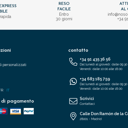
RESO
ATT
EXPRESS
FACILE
AL 
BILE
Entro
info@nos
rapida
30 giorni
+34 9
zioni
contatto
+34 91 435 36 56
i personalizzati
Dal lunedì al giovedì: dalle 09:30 
Venerdì: dalle 10:00 alle 18:00
+34 683 185 759
Dal lunedì al giovedì: dalle 09:30 
Venerdì: dalle 10:00 alle 18:00
FR
IT
Scrivici
 di pagamento
Contattaci
Calle Don Ramón de la C
28001 - Madrid