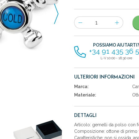
Numero
di
articoli
POSSIAMO AIUTARTI
+34 91 435 36 
L-V 10:00 - 18:30 ore
ULTERIORI INFORMAZIONI
Marca:
Car
Materiale:
Ott
DETTAGLI
Articolo: gemelli da polso con fo
Composizione: ottone di primo t
Caratteristiche: non si ossida, an