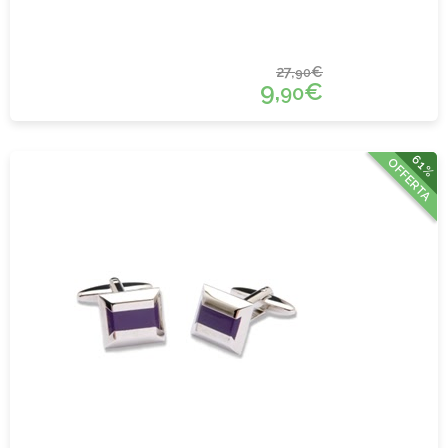
27,
€
90
9,
€
90
61%
OFFERTA