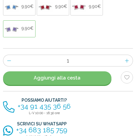
9,90€
9,90€
9,90€
9,90€
Numero
di
articoli
Aggiungi alla cesta
POSSIAMO AIUTARTI?
+34 91 435 36 56
L-V 10:00 - 18:30 ore
SCRIVICI SU WHATSAPP
+34 683 185 759