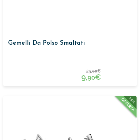
Gemelli Da Polso Smaltati
25,
€
00
9,
€
90
15%
OFFERTA