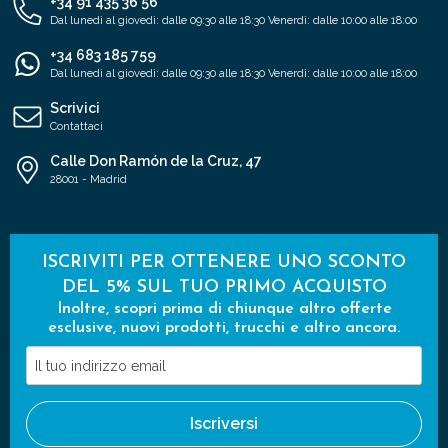
+34 91 435 36 56
Dal lunedì al giovedì: dalle 09:30 alle 18:30 Venerdì: dalle 10:00 alle 18:00
+34 683 185 759
Dal lunedì al giovedì: dalle 09:30 alle 18:30 Venerdì: dalle 10:00 alle 18:00
Scrivici
Contattaci
Calle Don Ramón de la Cruz, 47
28001 - Madrid
ISCRIVITI PER OTTENERE UNO SCONTO
DEL 5% SUL TUO PRIMO ACQUISTO
Inoltre, scopri prima di chiunque altro offerte
esclusive, nuovi prodotti, trucchi e altro ancora.
Il
tuo
indirizzo
Iscriversi
email