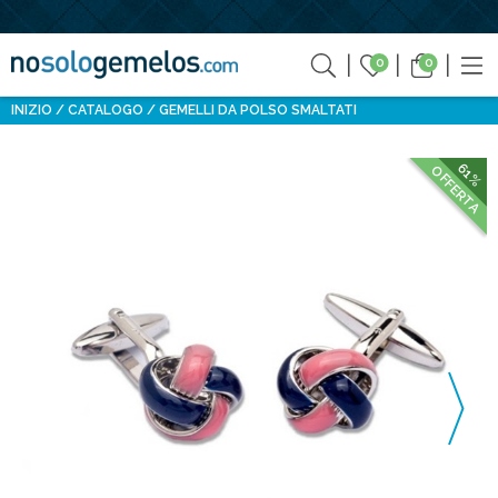
0
0
INIZIO
CATALOGO
GEMELLI DA POLSO SMALTATI
61%
OFFERTA