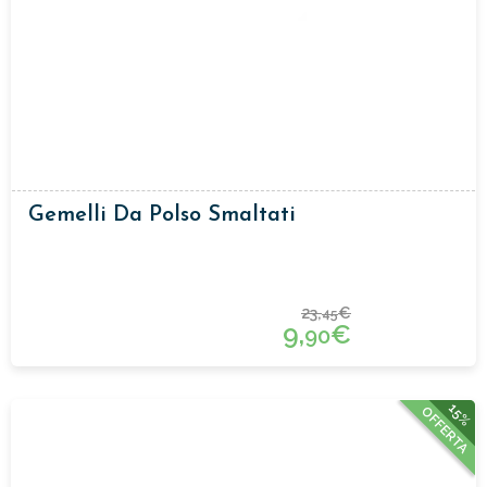
Gemelli Da Polso Smaltati
23,
€
45
9,
€
90
15%
OFFERTA