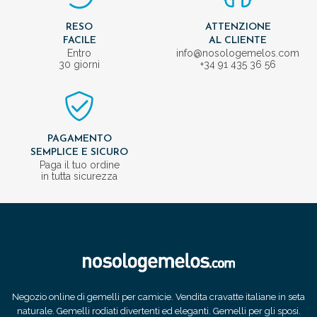
RESO
ATTENZIONE
FACILE
AL CLIENTE
Entro
info@nosologemelos.com
30 giorni
+34 91 435 36 56
PAGAMENTO
SEMPLICE E SICURO
Paga il tuo ordine
in tutta sicurezza
Negozio online di gemelli per camicie. Vendita cravatte italiane in seta
naturale. Gemelli rodiati divertenti ed eleganti. Gemelli per gli sposi.