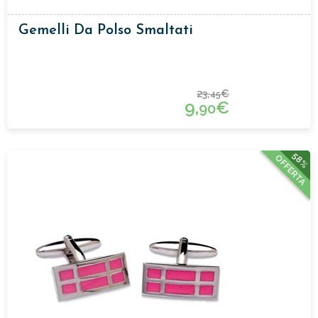
Gemelli Da Polso Smaltati
23,
€
45
9,
€
90
58%
OFFERTA