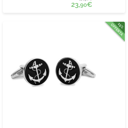
23,
€
90
15%
OFFERTA