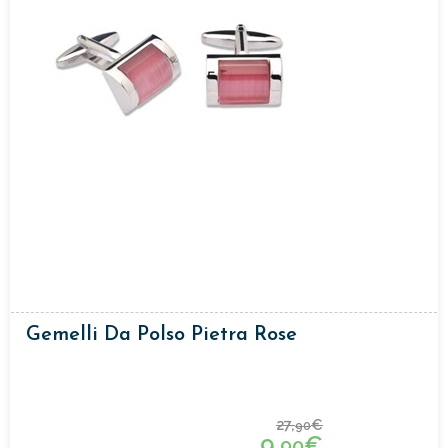
Gemelli Da Polso Pietra Rose
27,
€
90
9,
€
90