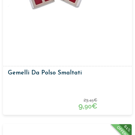
Gemelli Da Polso Smaltati
23,
€
45
9,
€
90
61%
OFFERTA