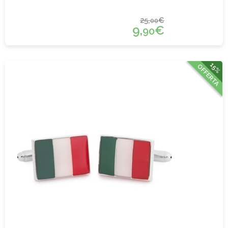
25,
€
00
9,
€
90
15%
OFFERTA