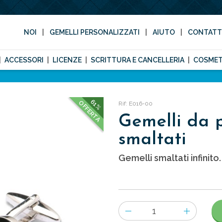
NOI
GEMELLI PERSONALIZZATI
AIUTO
CONTAT
ACCESSORI
LICENZE
SCRITTURA E CANCELLERIA
COSMET
61%
OFFERTA
Rif: E016-00
Gemelli da 
smaltati
Gemelli smaltati infinito.
Numero
di