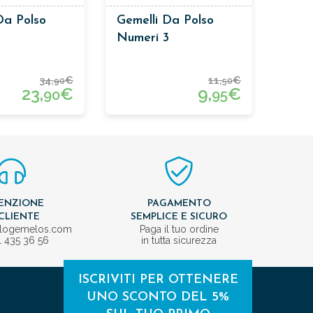
Da Polso
Gemelli Da Polso
Numeri 3
34,
€
11,
€
90
50
23,
€
9,
€
90
95
ENZIONE
PAGAMENTO
CLIENTE
SEMPLICE E SICURO
ologemelos.com
Paga il tuo ordine
1 435 36 56
in tutta sicurezza
ISCRIVITI PER OTTENERE
UNO SCONTO DEL 5%