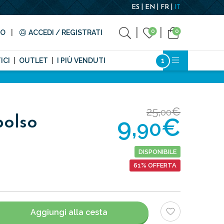
ES
EN
FR
IT
0
0
TO
ACCEDI / REGISTRATI
ICI
OUTLET
I PIÙ VENDUTI
25,
€
00
9,
€
polso
90
DISPONIBILE
61% OFFERTA
Aggiungi alla cesta