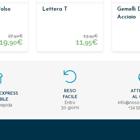
olso
Lettera T
Gemelli 
Acciaio
27,
€
13,
€
90
95
19,
€
11,
€
90
95
RESO
ATT
EXPRESS
FACILE
AL 
BILE
Entro
info@nos
rapida
30 giorni
+34 9