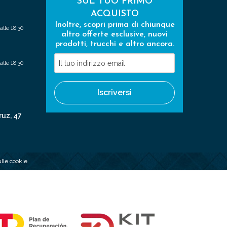
SUL TUO PRIMO
ACQUISTO
Inoltre, scopri prima di chiunque
alle 18:30
altro offerte esclusive, nuovi
prodotti, trucchi e altro ancora.
Il
alle 18:30
tuo
indirizzo
Iscriversi
email
ruz, 47
ulle cookie