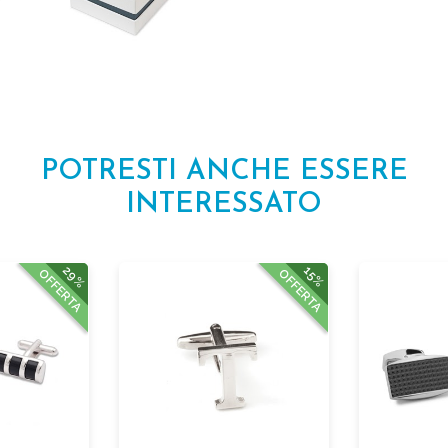
POTRESTI ANCHE ESSERE
INTERESSATO
29%
15%
OFFERTA
OFFERTA