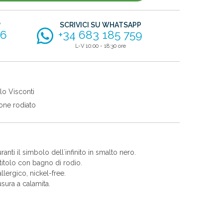
?
SCRIVICI SU WHATSAPP
56
+34 683 185 759
L-V 10:00 - 18:30 ore
lo Visconti
one rodiato
ranti il simbolo dell´infinito in smalto nero.
itolo con bagno di rodio.
allergico, nickel-free.
sura a calamita.