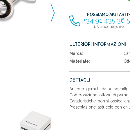
articoli
POSSIAMO AIUTARTI
+34 91 435 36 
L-V 10:00 - 18:30 ore
ULTERIORI INFORMAZIONI
Marca:
Car
Materiale:
Ott
DETTAGLI
Articolo: gemelli da polso raffigu
Composizione: ottone di primo t
Caratteristiche: non si ossida, an
Presentazione: astuccio con chiu