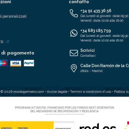
zioni
contatto
+34 91 435 36 56
i personalizzati
Dal lunedì al giovedì: dalle 09:30 
Venerdì: dalle 10:00 alle 18:00
+34 683 185 759
Dal lunedì al giovedì: dalle 09:30 
Venerdì: dalle 10:00 alle 18:00
FR
IT
Scrivici
 di pagamento
Contattaci
Calle Don Ramón de la C
28001 - Madrid
t © 2026 nosologemelos.com •
Avviso legale
•
Termini e condizioni d'uso
•
Politica s