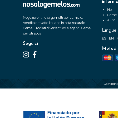
informa
Noi
Gemell
Negozio online di gemelli per camicie.
Aiuto
Vendita cravatte italiane in seta naturale.
Gemelli rodiati divertenti ed eleganti. Gemelli
Lingue
per gli sposi.
ES
EN
Seguici
Metodi
Copyrigh