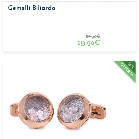
Gemelli Biliardo
27,
€
90
19,
€
90
31%
OFFERTA