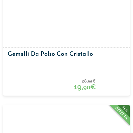
Gemelli Da Polso Con Cristallo
28,
€
65
19,
€
90
15%
OFFERTA