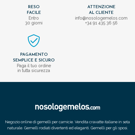
RESO
ATTENZIONE
FACILE
AL CLIENTE
Entro
info@nosologemelos.com
30 giorni
+34 91 435 36 56
PAGAMENTO
SEMPLICE E SICURO
Paga il tuo ordine
in tutta sicurezza
Negozio online di gemelli per camicie. Vendita cravatte italiane in seta
naturale. Gemelli rodiati divertenti ed eleganti. Gemelli per gli sposi.