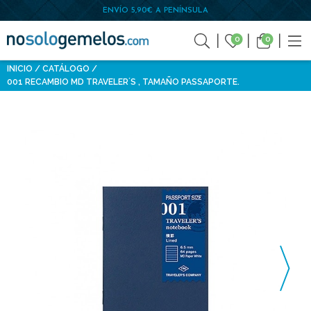
ENVÍO 5,90€ A PENÍNSULA
0
0
INICIO
CATÁLOGO
001 RECAMBIO MD TRAVELER´S , TAMAÑO PASSAPORTE.