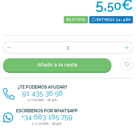
5,
€
50
EN STOCK
ENTREGA 24-48H
Número
de
artículos
Añadir a la cesta
¿TE PODEMOS AYUDAR?
91 435 36 56
L-V 10:00h - 18:30h
ESCRÍBENOS POR WHATSAPP
+34 683 185 759
L-V 10:00h - 18:30h