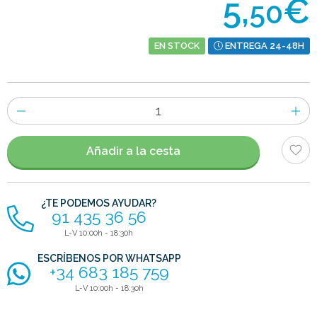
5,
€
50
EN STOCK
ENTREGA 24-48H
Número
de
artículos
Añadir a la cesta
¿TE PODEMOS AYUDAR?
91 435 36 56
L-V 10:00h - 18:30h
ESCRÍBENOS POR WHATSAPP
+34 683 185 759
L-V 10:00h - 18:30h