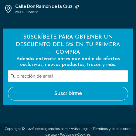
Calle Don Ramón de la Cruz, 47
28001 - Madrid
SUSCRÍBETE PARA OBTENER UN
DESCUENTO DEL 5% EN TU PRIMERA
COMPRA
Además entérate antes que nadie de ofertas
exclusivas, nuevos productos, trucos y más.
Tu
dirección
de
Suscribirme
email
Copyright © 2026 nosologemelos.com •
Aviso Legal
•
Términos y condiciones
de uso
•
Política de Cookies