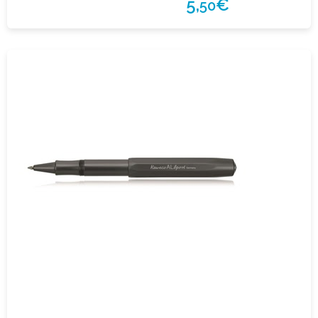
5,
€
50