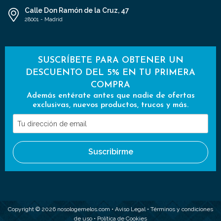
Calle Don Ramón de la Cruz, 47
28001 - Madrid
SUSCRÍBETE PARA OBTENER UN
DESCUENTO DEL 5% EN TU PRIMERA
COMPRA
Además entérate antes que nadie de ofertas
exclusivas, nuevos productos, trucos y más.
Tu
dirección
de
Suscribirme
email
Copyright © 2026 nosologemelos.com •
Aviso Legal
•
Términos y condiciones
de uso
•
Política de Cookies