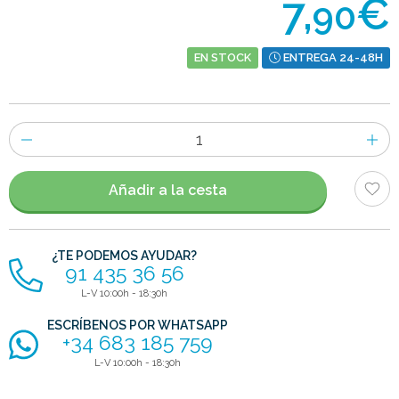
7,
€
90
EN STOCK
ENTREGA 24-48H
Número
de
artículos
Añadir a la cesta
¿TE PODEMOS AYUDAR?
91 435 36 56
L-V 10:00h - 18:30h
ESCRÍBENOS POR WHATSAPP
+34 683 185 759
L-V 10:00h - 18:30h