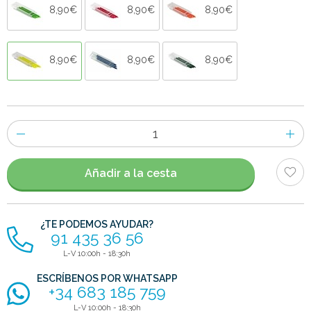
8,90€
8,90€
8,90€
8,90€
8,90€
8,90€
Número
de
artículos
Añadir a la cesta
¿TE PODEMOS AYUDAR?
91 435 36 56
L-V 10:00h - 18:30h
ESCRÍBENOS POR WHATSAPP
+34 683 185 759
L-V 10:00h - 18:30h