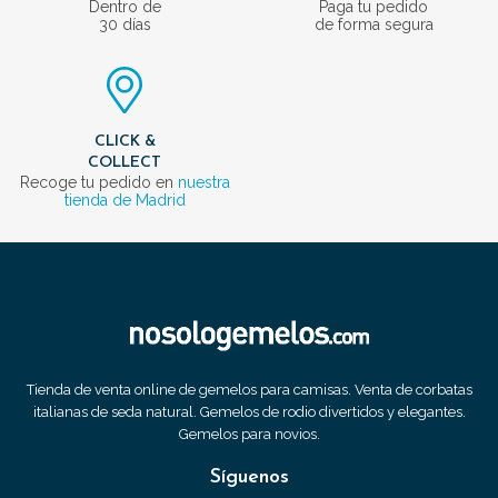
Dentro de
Paga tu pedido
30 días
de forma segura
CLICK &
COLLECT
Recoge tu pedido en
nuestra
tienda de Madrid
Tienda de venta online de gemelos para camisas. Venta de corbatas
italianas de seda natural. Gemelos de rodio divertidos y elegantes.
Gemelos para novios.
Síguenos