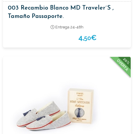
003 Recambio Blanco MD Traveler´s ,
Tamaño Passaporte.
Entrega 24-48h
4,
€
50
20%
OFERTA