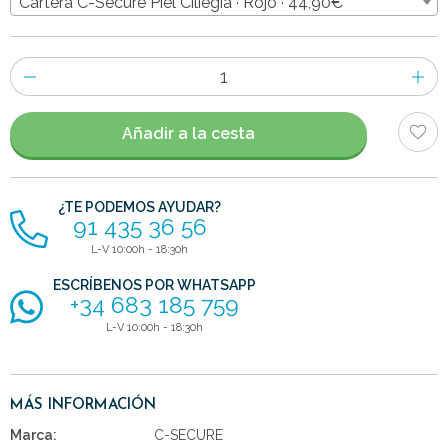
Cartera C-Secure Piel Ciliegia · Rojo · 44,90€
Número
de
artículos
Añadir a la cesta
¿TE PODEMOS AYUDAR?
91 435 36 56
L-V 10:00h - 18:30h
ESCRÍBENOS POR WHATSAPP
+34 683 185 759
L-V 10:00h - 18:30h
MÁS INFORMACIÓN
Marca:
C-SECURE