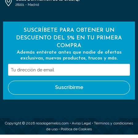
28001 - Madrid
SUSCRÍBETE PARA OBTENER UN
DESCUENTO DEL 5% EN TU PRIMERA
COMPRA
Además entérate antes que nadie de ofertas
exclusivas, nuevos productos, trucos y más.
Tu
dirección
de
Suscribirme
email
Copyright © 2026 nosologemelos.com •
Aviso Legal
•
Términos y condiciones
de uso
•
Política de Cookies