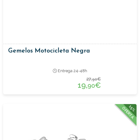
Gemelos Motocicleta Negra
Entrega 24-48h
27,
€
90
19,
€
90
15%
OFERTA