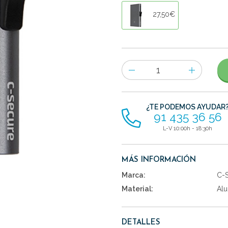
27,50€
Número
de
artículos
¿TE PODEMOS AYUDAR
91 435 36 56
L-V 10:00h - 18:30h
MÁS INFORMACIÓN
Marca:
C-
Material:
Alu
DETALLES