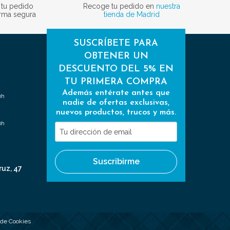
 tu pedido
Recoge tu pedido en
nuestra
rma segura
tienda de Madrid
SUSCRÍBETE PARA
OBTENER UN
DESCUENTO DEL 5% EN
TU PRIMERA COMPRA
Además entérate antes que
0h
nadie de ofertas exclusivas,
nuevos productos, trucos y más.
0h
Tu
dirección
de
Suscribirme
email
ruz, 47
a de Cookies