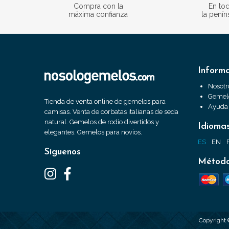
Compra con la
En to
máxima confianza
la penín
Inform
Nosotr
Gemelo
Tienda de venta online de gemelos para
Ayuda
camisas. Venta de corbatas italianas de seda
natural. Gemelos de rodio divertidos y
Idioma
elegantes. Gemelos para novios.
ES
EN
Síguenos
Método
Copyright