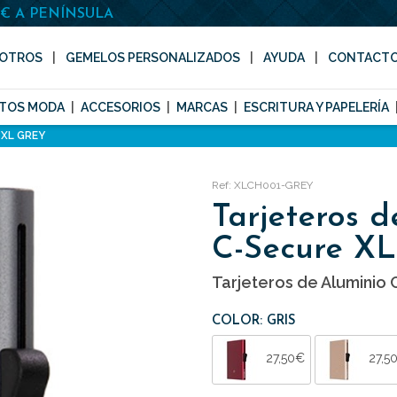
0€ A PENÍNSULA
OTROS
GEMELOS PERSONALIZADOS
AYUDA
CONTACT
TOS MODA
ACCESORIOS
MARCAS
ESCRITURA Y PAPELERÍA
 XL GREY
Ref: XLCH001-GREY
Tarjeteros d
C-Secure XL
Tarjeteros de Aluminio
COLOR: GRIS
27,50€
27,5