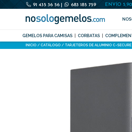
ENVÍO 5,9
91 435 36 56
|
683 185 759
NOS
GEMELOS PARA CAMISAS
CORBATAS
COMPLEMEN
INICIO
CATÁLOGO
TARJETEROS DE ALUMINIO C-SECURE