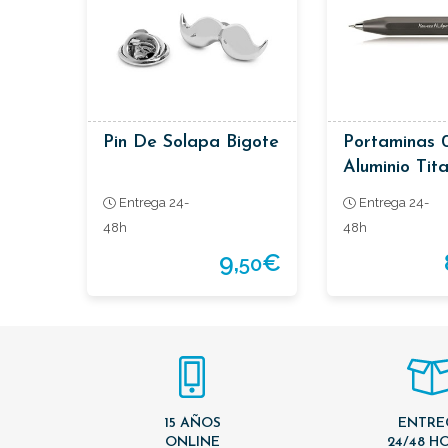
Pin De Solapa Bigote
Portaminas 
Aluminio Tita
Entrega 24-
Entrega 24-
48h
48h
9,
€
50
15 AÑOS
ENTRE
ONLINE
24/48 H