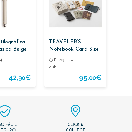
tilográfica
TRAVELER’S
asica Beige
Notebook Card Size
20th Anniversary Set
4-
Entrega 24-
Negro
48h
42,
€
95,
€
90
00
O FÁCIL
CLICK &
SEGURO
COLLECT