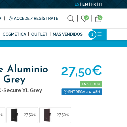
ES
EN
FR
IT
0
0
O
ACCEDE / REGÍSTRATE
COSMÉTICA
OUTLET
MÁS VENDIDOS
27,
€
50
e Aluminio
 Grey
EN STOCK
 C-Secure XL Grey
ENTREGA 24-48H
0€
27,50€
27,50€