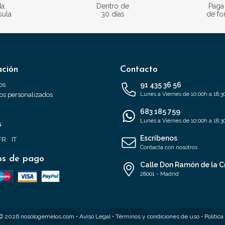
da
Dentro de
Paga
sula
30 días
de fo
ación
Contacto
os
91 435 36 56
s personalizados
Lunes a Viernes de 10:00h a 18:3
683 185 759
Lunes a Viernes de 10:00h a 18:3
s
Escríbenos
FR
IT
Contacta con nosotros
s de pago
Calle Don Ramón de la C
28001 - Madrid
 © 2026 nosologemelos.com •
Aviso Legal
•
Términos y condiciones de uso
•
Polític