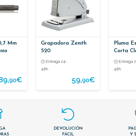
0,7 Mm
Grapadora Zenith
Pluma Es
nio
520
Corta Cl
Entrega 24-
Entrega 2
48h
48h
89,
€
59,
€
90
90
GA
DEVOLUCIÓN
PAG
ORAS
FÁCIL
Y 