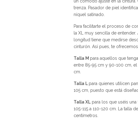
un cómodo ajuste en la cintura
trenza. Pasador de piel identifi
níquel satinado.
Para facilitarte el proceso de c
la XL muy sencilla de entender. 
longitud tiene que medirse desde
cinturón. Así pues, te ofrecemos
Talla M
para aquellos que tengan
entre 85-95 cm y 90-100 cm, el
cm.
Talla L
para quienes utilicen pan
105 cm, puesto que está diseñad
Talla XL
para los que uséis una 
105-115 a 110-120 cm. La talla d
centímetros.