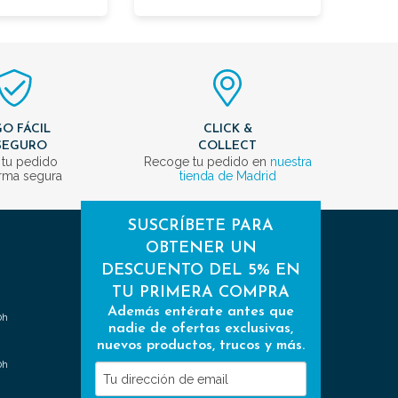
O FÁCIL
CLICK &
SEGURO
COLLECT
 tu pedido
Recoge tu pedido en
nuestra
rma segura
tienda de Madrid
SUSCRÍBETE PARA
OBTENER UN
DESCUENTO DEL 5% EN
TU PRIMERA COMPRA
Además entérate antes que
0h
nadie de ofertas exclusivas,
nuevos productos, trucos y más.
0h
Tu
dirección