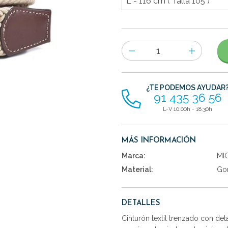
Número
de
artículos
¿TE PODEMOS AYUDAR
91 435 36 56
L-V 10:00h - 18:30h
MÁS INFORMACIÓN
Marca:
MI
Material:
Gom
DETALLES
Cinturón textil trenzado con deta