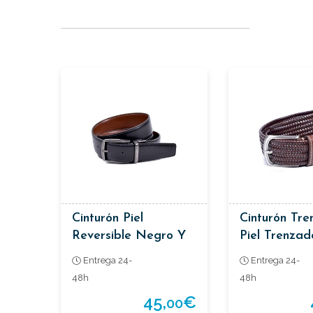
Cinturón Piel
Cinturón Tr
Reversible Negro Y
Piel Trenzad
Marrón Con Hebilla
Entrega 24-
Entrega 24-
En Negro
48h
48h
45,
€
00