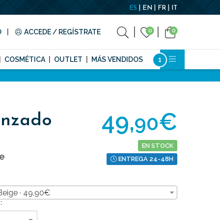
ES
EN
FR
IT
0
0
O
ACCEDE / REGÍSTRATE
COSMÉTICA
OUTLET
MÁS VENDIDOS
49,
€
90
enzado
EN STOCK
ge
ENTREGA 24-48H
Beige · 49,90€
: