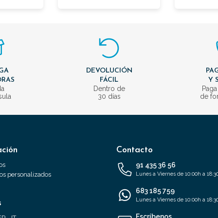
GA
DEVOLUCIÓN
PAG
ORAS
FÁCIL
Y 
da
Dentro de
Paga
sula
30 días
de fo
ación
Contacto
os
91 435 36 56
s personalizados
Lunes a Viernes de 10:00h a 18:3
683 185 759
Lunes a Viernes de 10:00h a 18:3
s
Escríbenos
FR
IT