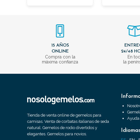
15 AÑOS
ENTRE
ONLINE
24/48 H
Compra con la
En to
máxima confianza
la penín
Inform
Nosotr
Gemelo
Tienda de venta online de gemelos para
Ayuda
camisas. Venta de corbatas italianas de seda
natural. Gemelos de rodio divertidos y
Idioma
elegantes. Gemelos para novios.
ES
EN