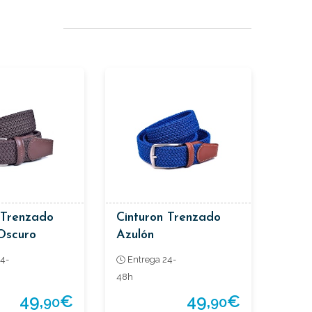
 Trenzado
Cinturon Trenzado
Oscuro
Azulón
4-
Entrega 24-
48h
49,
€
49,
€
90
90