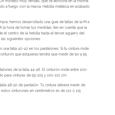
. Un modelo muy versátil, que se abrocha en la misma
cado a fuego con la marca. Hebilla metálica en acabado
ompra, hemos desarrollado una guía de tallas de la M a
A la hora de tomar tus medidas, ten en cuenta que la
 el centro de la hebilla hasta el tercer agujero del
 las siguientes opciones:
 una talla 40-42 en los pantalones. Si tu cintura mide
 cinturón que adquieras tendrá que medir de 90 a 95
talones de la talla 44-46. El cinturón mide entre 100-
o para cinturas de 95-105 y 100-110 cm.
talla 48-50 de pantalón. Tu cintura deberá medir de
e estos cinturones en centímetros es de 110 o 115