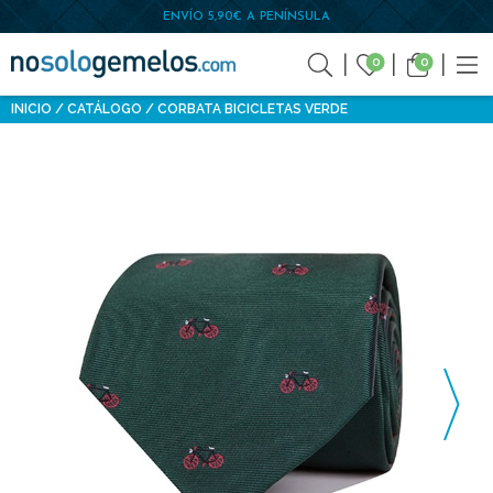
ENVÍO 5,90€ A PENÍNSULA
0
0
INICIO
CATÁLOGO
CORBATA BICICLETAS VERDE