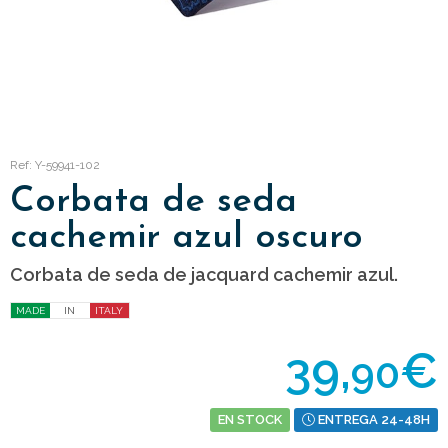
Ref: Y-59941-102
Corbata de seda
cachemir azul oscuro
Corbata de seda de jacquard cachemir azul.
MADE
IN
ITALY
39,
€
90
EN STOCK
ENTREGA 24-48H