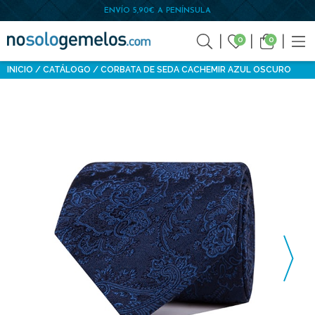
ENVÍO 5,90€ A PENÍNSULA
0
0
INICIO
CATÁLOGO
CORBATA DE SEDA CACHEMIR AZUL OSCURO