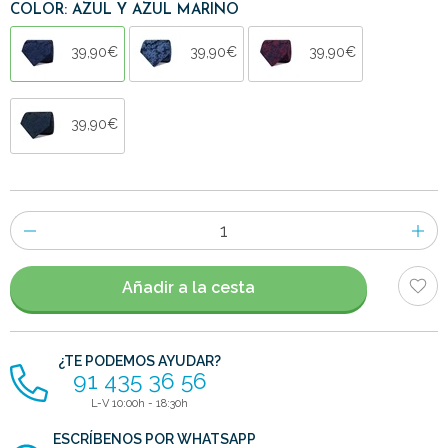
COLOR: AZUL Y AZUL MARINO
39,90€
39,90€
39,90€
39,90€
Número
de
artículos
Añadir a la cesta
¿TE PODEMOS AYUDAR?
91 435 36 56
L-V 10:00h - 18:30h
ESCRÍBENOS POR WHATSAPP