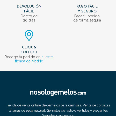
DEVOLUCIÓN
PAGO FÁCIL
FÁCIL
Y SEGURO
Dentro de
Paga tu pedido
30 días
de forma segura
CLICK &
COLLECT
Recoge tu pedido en
nuestra
tienda de Madrid
Tienda de venta online de gemelos para camisas. Venta de corbatas
italianas de seda natural. Gemelos de rodio divertidos y elegantes.
Gemelos para novios.