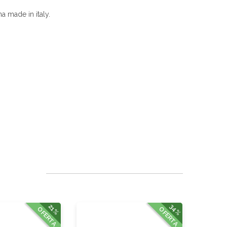
a made in italy.
34%
21%
OFERTA
OFERTA