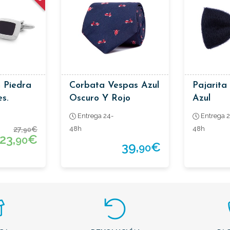
 Piedra
Corbata Vespas Azul
Pajarita
s.
Oscuro Y Rojo
Azul
Entrega 24-
Entrega 2
27,
€
48h
48h
90
23,
€
90
39,
€
90