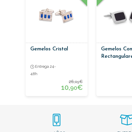
Gemelos Cristal
Gemelos Con
Rectangulare
Entrega 24-
48h
26,
€
05
10,
€
90