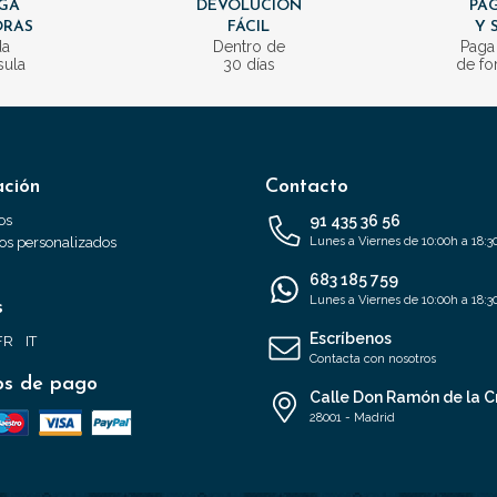
GA
DEVOLUCIÓN
PAG
ORAS
FÁCIL
Y 
da
Dentro de
Paga
sula
30 días
de fo
ación
Contacto
os
91 435 36 56
s personalizados
Lunes a Viernes de 10:00h a 18:3
683 185 759
Lunes a Viernes de 10:00h a 18:3
s
Escríbenos
FR
IT
Contacta con nosotros
s de pago
Calle Don Ramón de la C
28001 - Madrid