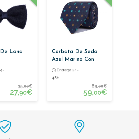
 De Lana
Corbata De Seda
Azul Marino Con
Flores
4-
Entrega 24-
48h
35,
€
89,
€
00
00
27,
€
59,
€
90
00