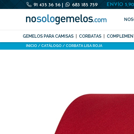
ENVÍO 5,9
91 435 36 56
|
683 185 759
NOS
GEMELOS PARA CAMISAS
CORBATAS
COMPLEMEN
INICIO
CATÁLOGO
CORBATA LISA ROJA