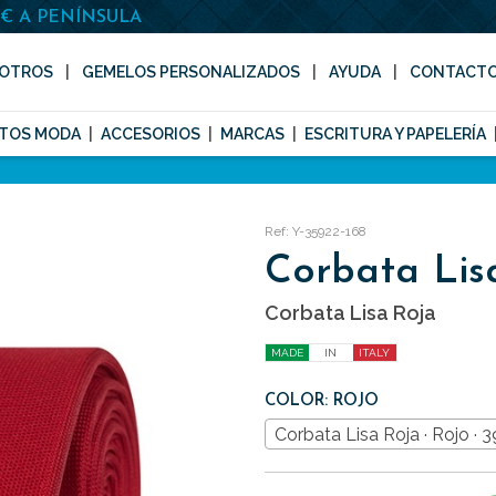
0€ A PENÍNSULA
OTROS
GEMELOS PERSONALIZADOS
AYUDA
CONTACT
TOS MODA
ACCESORIOS
MARCAS
ESCRITURA Y PAPELERÍA
Ref: Y-35922-168
Corbata Lis
Corbata Lisa Roja
MADE
IN
ITALY
COLOR: ROJO
Corbata Lisa Roja · Rojo · 