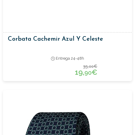
Corbata Cachemir Azul Y Celeste
Entrega 24-48h
35,
€
00
19,
€
90