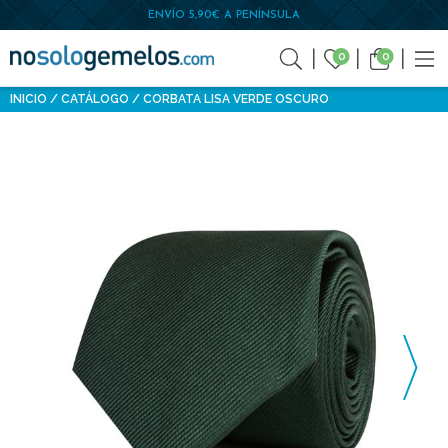
ENVÍO 5,90€ A PENÍNSULA
0
0
INICIO
CATÁLOGO
CORBATA LISA VERDE OSCURO