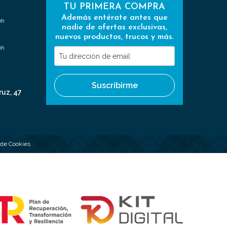
TU PRIMERA COMPRA
Además entérate antes que
0h
nadie de ofertas exclusivas,
nuevos productos, trucos y más.
0h
Tu
dirección
de
Suscribirme
email
ruz, 47
a de Cookies