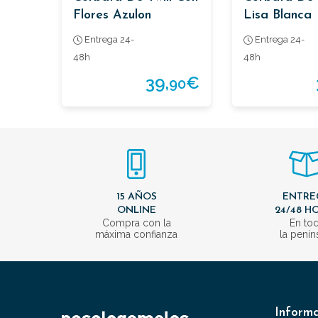
Flores Azulon
Lisa Blanca
Entrega 24-
Entrega 24-
48h
48h
39,
€
90
15 AÑOS
ENTRE
ONLINE
24/48 H
Compra con la
En to
máxima confianza
la penín
Inform