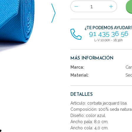
Número
de
artículos
¿TE PODEMOS AYUDAR
91 435 36 56
L-V 10:00h - 18:30h
MÁS INFORMACIÓN
Marca:
Car
Material:
Se
DETALLES
Articulo: corbata jacquard lisa.
Composición: 100% seda natural
Diseño: color azul.
Ancho pala: 8,0 cm.
Ancho cola: 4,0 cm.