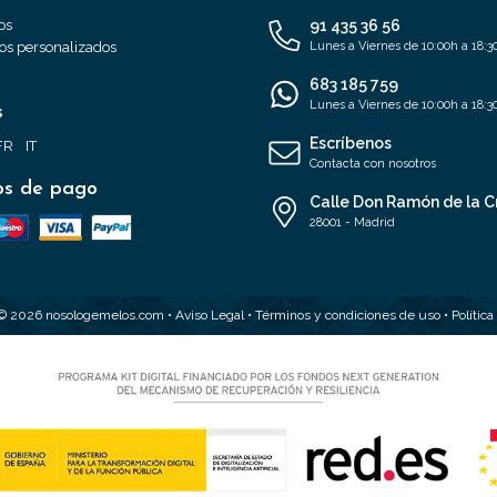
os
91 435 36 56
s personalizados
Lunes a Viernes de 10:00h a 18:3
683 185 759
Lunes a Viernes de 10:00h a 18:3
s
Escríbenos
FR
IT
Contacta con nosotros
s de pago
Calle Don Ramón de la C
28001 - Madrid
 © 2026 nosologemelos.com •
Aviso Legal
•
Términos y condiciones de uso
•
Polític