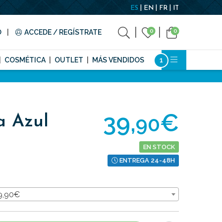
ES
EN
FR
IT
0
0
O
ACCEDE / REGÍSTRATE
COSMÉTICA
OUTLET
MÁS VENDIDOS
39,
€
90
a Azul
EN STOCK
ENTREGA 24-48H
39,90€