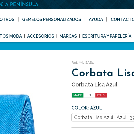
0€ A PENÍNSULA
OTROS
GEMELOS PERSONALIZADOS
AYUDA
CONTACT
TOS MODA
ACCESORIOS
MARCAS
ESCRITURA Y PAPELERÍA
Ref: Y-LISAS4
Corbata Lis
Corbata Lisa Azul
MADE
IN
ITALY
COLOR: AZUL
Corbata Lisa Azul · Azul · 