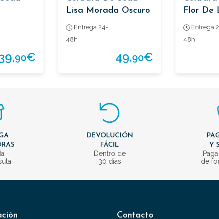
Lisa Morada Oscuro
Flor De 
Con Trama
Entrega 24-
Entrega 2
48h
48h
39,
€
49,
€
90
90
GA
DEVOLUCIÓN
PAG
ORAS
FÁCIL
Y 
da
Dentro de
Paga
sula
30 días
de fo
ación
Contacto