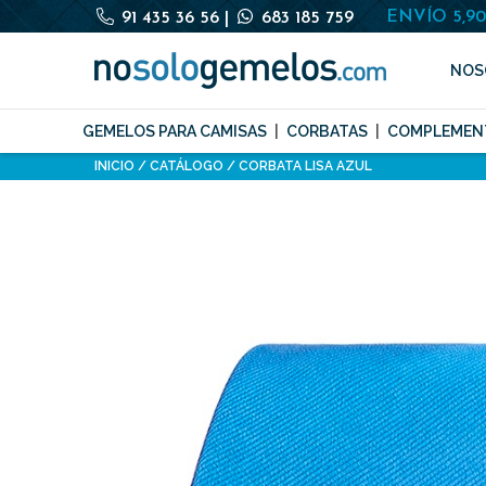
ENVÍO 5,9
91 435 36 56
|
683 185 759
NOS
GEMELOS PARA CAMISAS
CORBATAS
COMPLEMEN
INICIO
CATÁLOGO
CORBATA LISA AZUL