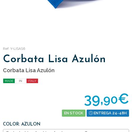
Ref: Y-LISAS6
Corbata Lisa Azulón
Corbata Lisa Azulón
MADE
IN
ITALY
39,
€
90
EN STOCK
ENTREGA 24-48H
COLOR: AZULON