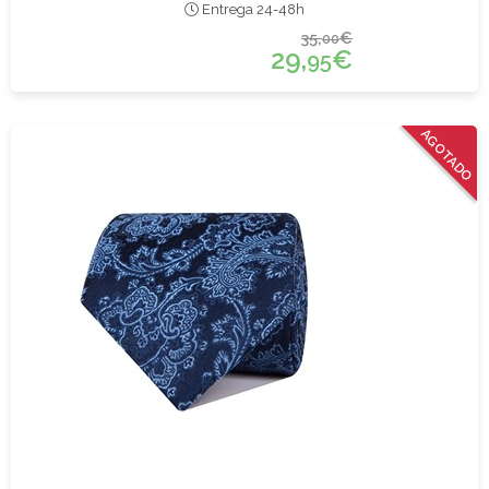
Entrega 24-48h
35,
€
00
29,
€
95
AGOTADO