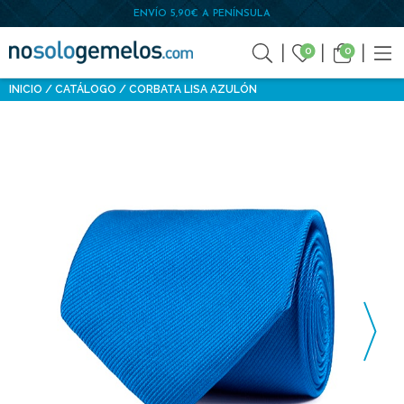
ENVÍO 5,90€ A PENÍNSULA
0
0
INICIO
CATÁLOGO
CORBATA LISA AZULÓN